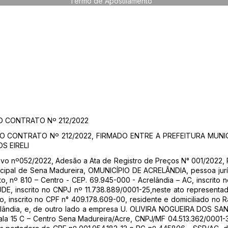
Termo de Apostilamento
 CONTRATO Nº 212/2022
 CONTRATO Nº 212/2022, FIRMADO ENTRE A PREFEITURA MUNIC
S EIRELI
ivo nº052/2022, Adesão a Ata de Registro de Preços N° 001/2022, 
icipal de Sena Madureira, OMUNICÍPIO DE ACRELÂNDIA, pessoa juríd
, nº 810 – Centro - CEP. 69.945-000 - Acrelândia – AC, inscrito 
, inscrito no CNPJ nº 11.738.889/0001-25,neste ato representa
iro, inscrito no CPF n° 409.178.609-00, residente e domiciliado no 
relândia, e, de outro lado a empresa U. OLIVIRA NOGUEIRA DOS S
la 15 C – Centro Sena Madureira/Acre, CNPJ/MF 04.513.362/0001-3