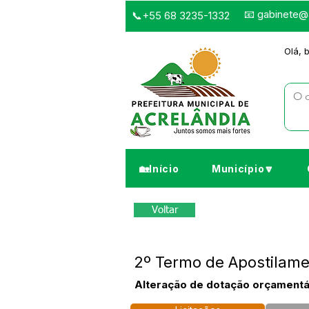
📧
gabinete@a
📞+55 68 3235-1332
Olá, 
🏡Início
Município🔽
Voltar
2º Termo de Apostilame
Alteração de dotação orçamentár