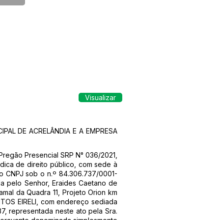
Visualizar
IPAL DE ACRELÂNDIA E A EMPRESA
Pregão Presencial SRP N° 036/2021,
ica de direito público, com sede à
no CNPJ sob o n.º 84.306.737/0001-
da pelo Senhor, Eraides Caetano de
Ramal da Quadra 11, Projeto Orion km
ANTOS EIRELI, com endereço sediada
7, representada neste ato pela Sra.