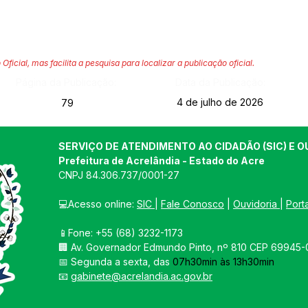
 Oficial, mas facilita a pesquisa para localizar a publicação oficial.
Página da Publicação:
Data da Publicação:
4 de julho de 2026
79
SERVIÇO DE ATENDIMENTO AO CIDADÃO (SIC) E O
Prefeitura de Acrelândia - Estado do Acre
CNPJ 
84.306.737/0001-27
💻Acesso online: 
SIC 
| 
Fale Conosco
 | 
Ouvidoria
| 
Port
📱Fone: +55 
(68) 3232-1173
🏢 
Av. Governador Edmundo Pinto, nº 810 CEP 69945-0
📅 Segunda a sexta, das 
07h30min às 13h30min
📧 
gabinete@acrelandia.ac.gov.br