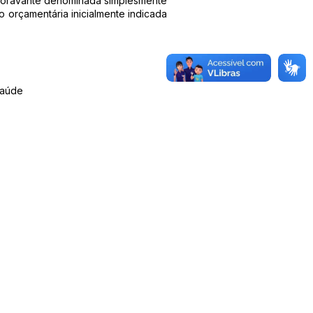
 doravante denominada simplesmente
çamentária inicialmente indicada
Saúde