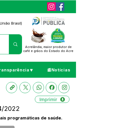
União Brasil)
Acrelândia, maior produtor de
café
e grãos do Estado do Acre
ransparência🔽
📰Notícias
Imprimir
4/2022
nais programáticas de saúde.