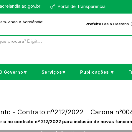
crelandia.ac.gov.br
Portal de Transparência
bem-vindo a Acrelândia!
Prefeito
Graia Caetano (
O Governo🔽
Serviços🔽
Publicações 🔽
T
nto - Contrato nº212/2022 - Carona n°00
ia no contrato nº 212/2022 para inclusão de novas funcio