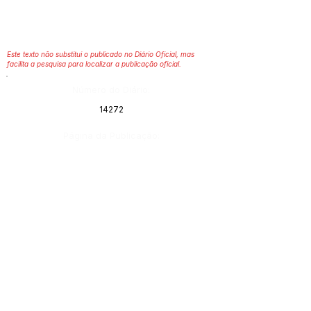
Este texto não substitui o publicado no Diário Oficial, mas
facilita a pesquisa para localizar a publicação oficial.
Número do Diário:
14272
Página da Publicação:
Data da Publicação:
23 de maio de 2026
Órgão: