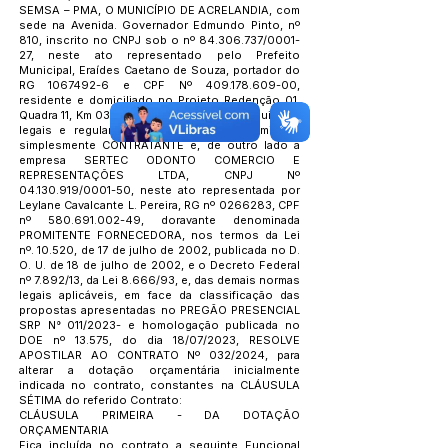
SEMSA – PMA, O MUNICÍPIO DE ACRELANDIA, com
sede na Avenida. Governador Edmundo Pinto, nº
810, inscrito no CNPJ sob o nº
84.306.737
/0001-
27, neste ato representado pelo Prefeito
Municipal, Eraídes Caetano de Souza, portador do
RG
1067492-6
e CPF Nº
409.178.609-00
,
residente e domiciliado no Projeto Redenção 01,
Quadra 11, Km 03, no exercício de suas atribuições
legais e regulamentares, doravante denominado
simplesmente CONTRATANTE e, de outro lado a
empresa SERTEC ODONTO COMERCIO E
REPRESENTAÇÕES LTDA, CNPJ Nº
04.130.919
/0001-50, neste ato representada por
Leylane Cavalcante L. Pereira, RG nº
0266283
, CPF
nº
580.691.002-49
, doravante denominada
PROMITENTE FORNECEDORA, nos termos da Lei
nº. 10.520, de 17 de julho de 2002, publicada no D.
O. U. de 18 de julho de 2002, e o Decreto Federal
nº 7.892/13, da Lei 8.666/93, e, das demais normas
legais aplicáveis, em face da classificação das
propostas apresentadas no PREGÃO PRESENCIAL
SRP N° 011/2023- e homologação publicada no
DOE nº 13.575, do dia 18/07/2023, RESOLVE
APOSTILAR AO CONTRATO Nº 032/2024, para
alterar a dotação orçamentária inicialmente
indicada no contrato, constantes na CLÁUSULA
SÉTIMA do referido Contrato:
CLÁUSULA PRIMEIRA - DA DOTAÇÃO
ORÇAMENTARIA
Fica incluída no contrato a seguinte Funcional