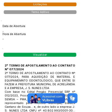
Licitações
Termo Aditivo
Data de Abertura
-
Hora de Abertura
-
Visualizar
2º TERMO DE APOSTILAMENTO AO CONTRATO
Nº 077/2024
2º TERMO DE APOSTILAMENTO AO CONTRATO Nº
077/2024, PARA AQUISIÇÃO DE MATERIAL E
EQUIPAMEMNTO ODONTOLÓGICO, QUE ENTRE SI
FAZEM A PREFEITURA MUNICIPAL DE ACRELÂNDIA
E A EMPRESA, J. S. NUNES LTDA
Com base no Edital Pregão Presencial SRP nº
012/2023, Processo Administrativo nº 031/2023
SEMSA – PMA, O MUNICÍPIO DE ACRELANDIA...
representado pelo Prefeito Municipal, Eraídes
Caetano de Souza... e, de outro lado a empresa J.
S. NUNES LTDA CNPJ nº
40.802.993
/0001-30...