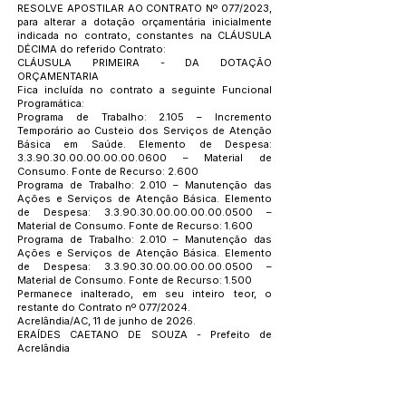
RESOLVE APOSTILAR AO CONTRATO Nº 077/2023,
para alterar a dotação orçamentária inicialmente
indicada no contrato, constantes na CLÁUSULA
DÉCIMA do referido Contrato:
CLÁUSULA PRIMEIRA - DA DOTAÇÃO
ORÇAMENTARIA
Fica incluída no contrato a seguinte Funcional
Programática:
Programa de Trabalho: 2.105 – Incremento
Temporário ao Custeio dos Serviços de Atenção
Básica em Saúde. Elemento de Despesa:
3.3.90.30.00.00.00.00
.0600 – Material de
Consumo. Fonte de Recurso: 2.600
Programa de Trabalho: 2.010 – Manutenção das
Ações e Serviços de Atenção Básica. Elemento
de Despesa:
3.3.90.30.00.00.00.00
.0500 –
Material de Consumo. Fonte de Recurso: 1.600
Programa de Trabalho: 2.010 – Manutenção das
Ações e Serviços de Atenção Básica. Elemento
de Despesa:
3.3.90.30.00.00.00.00
.0500 –
Material de Consumo. Fonte de Recurso: 1.500
Permanece inalterado, em seu inteiro teor, o
restante do Contrato nº 077/2024.
Acrelândia/AC, 11 de junho de 2026.
ERAÍDES CAETANO DE SOUZA - Prefeito de
Acrelândia