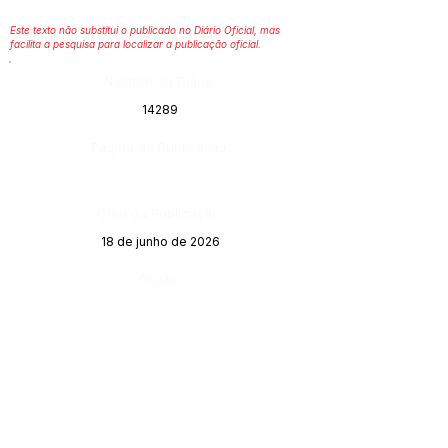
Este texto não substitui o publicado no Diário Oficial, mas
facilita a pesquisa para localizar a publicação oficial.
Número do Diário:
14289
Página da Publicação:
Data da Publicação:
18 de junho de 2026
Órgão: