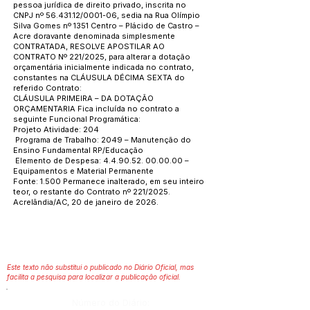
pessoa jurídica de direito privado, inscrita no
CNPJ nº
56.431.12
/0001-06, sedia na Rua Olímpio
Silva Gomes nº 1351 Centro – Plácido de Castro –
Acre doravante denominada simplesmente
CONTRATADA, RESOLVE APOSTILAR AO
CONTRATO Nº 221/2025, para alterar a dotação
orçamentária inicialmente indicada no contrato,
constantes na CLÁUSULA DÉCIMA SEXTA do
referido Contrato:
CLÁUSULA PRIMEIRA – DA DOTAÇÃO
ORÇAMENTARIA Fica incluída no contrato a
seguinte Funcional Programática:
Projeto Atividade: 204
Programa de Trabalho: 2049 – Manutenção do
Ensino Fundamental RP/Educação
Elemento de Despesa:
4.4.90.52. 00.00.00
–
Equipamentos e Material Permanente
Fonte: 1.500 Permanece inalterado, em seu inteiro
teor, o restante do Contrato nº 221/2025.
Acrelândia/AC, 20 de janeiro de 2026.
Este texto não substitui o publicado no Diário Oficial, mas
facilita a pesquisa para localizar a publicação oficial.
Número do Diário: