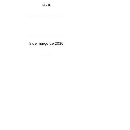
14216
Página da Publicação:
Data da Publicação:
5 de março de 2026
Órgão: