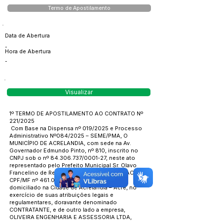
Termo de Apostilamento
Data de Abertura
-
Hora de Abertura
-
Visualizar
1º TERMO DE APOSTILAMENTO AO CONTRATO Nº
221/2025
Com Base na Dispensa nº 019/2025 e Processo
Administrativo Nº084/2025 – SEME/PMA, O
MUNICÍPIO DE ACRELANDIA, com sede na Av.
Governador Edmundo Pinto, nº 810, inscrito no
CNPJ sob o nº
84.306.737
/0001-27, neste ato
representado pelo Prefeito Municipal Sr. Olavo
Francelino de Rezende, RG 030141A SEPC/AC,
CPF/MF nº
461.088.741-04
, residente e
domiciliado na Cidade de Acrelândia – Acre, no
exercício de suas atribuições legais e
regulamentares, doravante denominado
CONTRATANTE, e de outro lado a empresa,
OLIVEIRA ENGENHARIA E ASSESSORIA LTDA,