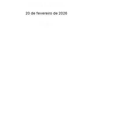
Data da Publicação:
20 de fevereiro de 2026
Órgão:
SERVIÇO DE ATENDIMENTO AO CIDADÃO 