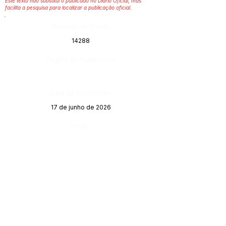
Este texto não substitui o publicado no Diário Oficial, mas
facilita a pesquisa para localizar a publicação oficial.
Número do Diário:
14288
Página da Publicação:
Data da Publicação:
17 de junho de 2026
Órgão: