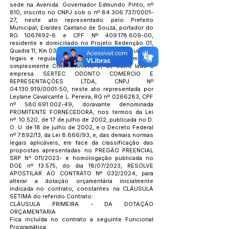
sede na Avenida. Governador Edmundo Pinto, nº
810, inscrito no CNPJ sob o nº
84.306.737
/0001-
27, neste ato representado pelo Prefeito
Municipal, Eraídes Caetano de Souza, portador do
RG
1067492-6
e CPF Nº
409.178.609-00
,
residente e domiciliado no Projeto Redenção 01,
Quadra 11, Km 03, no exercício de suas atribuições
legais e regulamentares, doravante denominado
simplesmente CONTRATANTE e, de outro lado a
empresa SERTEC ODONTO COMERCIO E
REPRESENTAÇÕES LTDA, CNPJ Nº
04.130.919
/0001-50, neste ato representada por
Leylane Cavalcante L. Pereira, RG nº
0266283
, CPF
nº
580.691.002-49
, doravante denominada
PROMITENTE FORNECEDORA, nos termos da Lei
nº. 10.520, de 17 de julho de 2002, publicada no D.
O. U. de 18 de julho de 2002, e o Decreto Federal
nº 7.892/13, da Lei 8.666/93, e, das demais normas
legais aplicáveis, em face da classificação das
propostas apresentadas no PREGÃO PREENCIAL
SRP N° 011/2023- e homologação publicada no
DOE nº 13.575, do dia 18/07/2023, RESOLVE
APOSTILAR AO CONTRATO Nº 032/2024, para
alterar a dotação orçamentária inicialmente
indicada no contrato, constantes na CLÁUSULA
SÉTIMA do referido Contrato:
CLÁUSULA PRIMEIRA - DA DOTAÇÃO
ORÇAMENTARIA
Fica incluída no contrato a seguinte Funcional
Programática: