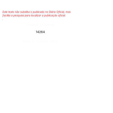
Este texto não substitui o publicado no Diário Oficial, mas
facilita a pesquisa para localizar a publicação oficial.
Número do Diário:
14264
Página da Publicação:
Data da Publicação:
13 de maio de 2026
Órgão: