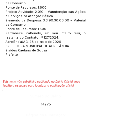
de Consumo
Fonte de Recursos: 1.600
Projeto Atividade: 2.010 - Manutenção das Ações
e Serviços da Atenção Básica
Elemento de Despesa:
3.3.90.30.00.00
– Material
de Consumo
Fonte de Recursos: 1.500
Permanece inalterado, em seu inteiro teor, o
restante do Contrato nº 127/2024.
Acrelândia/AC, 26 de maio de 2026
PREFEITURA MUNICIPAL DE ACRELÂNDIA
Eraídes Caetano de Souza
Prefeito
Este texto não substitui o publicado no Diário Oficial, mas
facilita a pesquisa para localizar a publicação oficial.
Número do Diário:
14275
Página da Publicação: