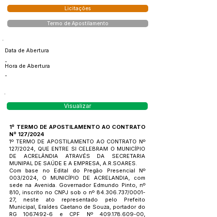
Licitações
Termo de Apostilamento
Data de Abertura
-
Hora de Abertura
-
Visualizar
1º TERMO DE APOSTILAMENTO AO CONTRATO
Nº 127/2024
1º TERMO DE APOSTILAMENTO AO CONTRATO Nº
127/2024, QUE ENTRE SI CELEBRAM O MUNICÍPIO
DE ACRELÂNDIA ATRAVÉS DA SECRETARIA
MUNIPAL DE SAÚDE E A EMPRESA, A.R.SOARES.
Com base no Edital do Pregão Presencial Nº
003/2024, O MUNICÍPIO DE ACRELANDIA, com
sede na Avenida. Governador Edmundo Pinto, nº
810, inscrito no CNPJ sob o nº
84.306.737
/0001-
27, neste ato representado pelo Prefeito
Municipal, Eraídes Caetano de Souza, portador do
RG
1067492-6
e CPF Nº
409.178.609-00
,