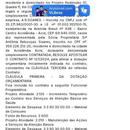
residente e domiciliado no Projeto Redenção 01,
Quadra 11, Km 03, no exercício de suas atribuições
legais e regulamentares, doravante denominado
simplesmente CONTRATANTE e, de outro lado a
empresa, A.R.SOARES – Inscrita no CNPJ sob nº
35.271.982
/0001-30 e I.E. nº
01.002.351
/100-15,
estabelecida na Avenida Brasil nº 638 – Bairro
Centro Acrelândia - Acre, CEP
69.945-000
, neste
ato representada pela Sócia Proprietária Srª
Antônia Rebouças Soares, inscrito no CPF nº:
359.226.212-20
, residente e domiciliado na cidade
de Acrelândia Acre, doravante denominada
simplesmente CONTRATADA, RESOLVE APOSTILAR
O CONTRATO Nº 127/2024, para alterar a dotação
orçamentária inicialmente indicada no contrato,
constantes na CLÁUSULA TERCEIRA do referido
Contrato:
CLÁUSULA PRIMEIRA - DA DOTAÇÃO
ORÇAMENTARIA
Fica incluída no contrato a seguinte Funcional
Programática:
Projeto Atividade: 2.105 - Incremento Temporário
ao Custeio dos Serviços de Atenção Básica em
Saúde
Elemento de Despesa:
3.3.90.30.00.00
– Material
de Consumo
Fonte de Recursos: 2.600
Projeto Atividade: 2.010 - Manutenção das Ações
e Serviços da Atenção Básica
Elemento de Despesa:
3.3.90.30.00.00
– Material