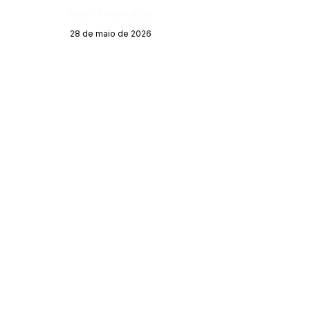
Data da Publicação:
28 de maio de 2026
Órgão:
SERVIÇO DE ATENDIMENTO AO CIDADÃO 