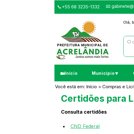
📧
gabinete@a
📞+55 68 3235-1332
Olá, 
🏡Início
Município🔽
Você está em: Início > Compras e Lic
Certidões para L
Consulta certidões
CND Federal