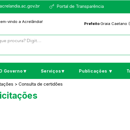
crelandia.ac.gov.br
Portal de Transparência
bem-vindo a Acrelândia!
Prefeito
Graia Caetano (
O Governo🔽
Serviços🔽
Publicações 🔽
T
itações > Consulta de certidões
icitações