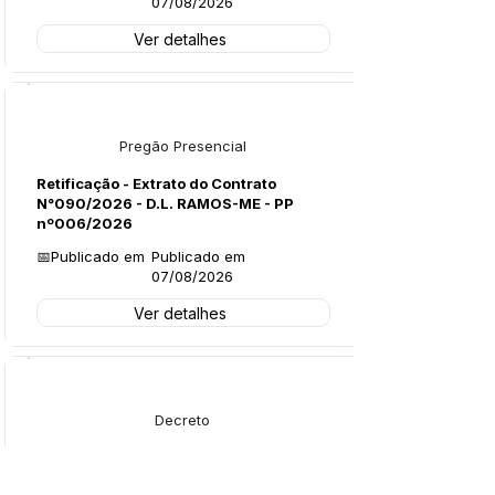
07/08/2026
Ver detalhes
Licitações
Pregão Presencial
Retificação - Extrato do Contrato
N°090/2026 - D.L. RAMOS-ME - PP
nº006/2026
📅Publicado em
Publicado em
07/08/2026
Ver detalhes
Legislação
Decreto
Decreto Nº135/2026 - Exoneração -
Leonardo Oliveira Primo