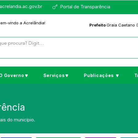
crelandia.ac.gov.br
Portal de Transparência
bem-vindo a Acrelândia!
Prefeito
Graia Caetano (
O Governo🔽
Serviços🔽
Publicações 🔽
T
rência
is do município.