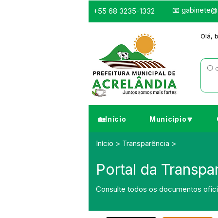
📧
gabinete@a
+55 68 3235-1332
Olá, 
🏡Início
Município🔽
Início > Transparência >
Portal da Transpa
Consulte todos os documentos oficia