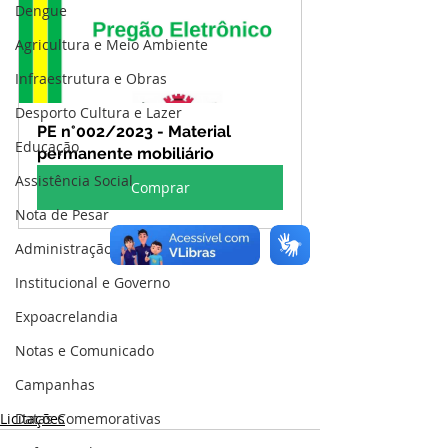
Dengue
Agricultura e Meio Ambiente
Infraestrutura e Obras
Desporto Cultura e Lazer
PE n°002/2023 - Material 
Educação
permanente mobiliário
Assistência Social
Comprar
Nota de Pesar
Administração e Finanças
Institucional e Governo
Expoacrelandia
Notas e Comunicado
Campanhas
Datas Comemorativas
Licitações