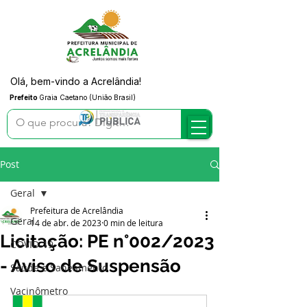
Olá, bem-vindo a Acrelândia!
Prefeito
Graia Caetano (União Brasil)
Post
Geral
Prefeitura de Acrelândia
Geral
14 de abr. de 2023
0 min de leitura
Licitação: PE n°002/2023
COVID-19
- Aviso de Suspensão
Saúde e Saneamento
Vacinômetro