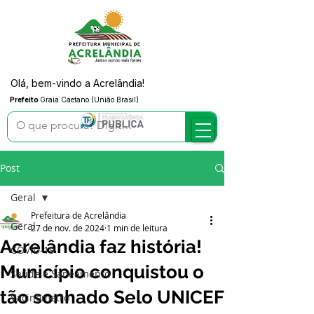
Olá, bem-vindo a Acrelândia!
Prefeito
Graia Caetano (União Brasil)
Post
Geral
Prefeitura de Acrelândia
Geral
27 de nov. de 2024
1 min de leitura
Acrelândia faz história!
COVID-19
Município conquistou o
Saúde e Saneamento
tão sonhado Selo UNICEF
Vacinômetro