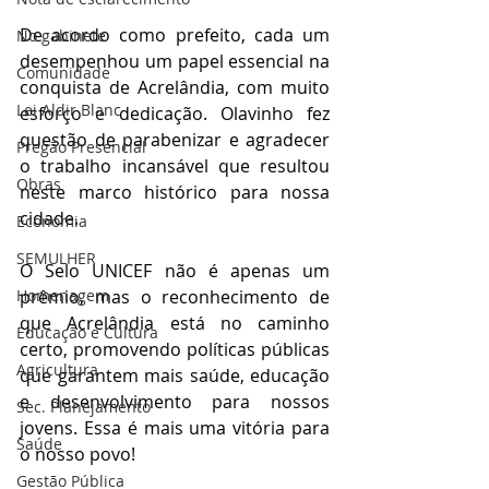
De acordo como prefeito, cada um 
No gabinete
desempenhou um papel essencial na 
Comunidade
conquista de Acrelândia, com muito 
Lei Aldir Blanc
esforço e dedicação. Olavinho fez 
questão de parabenizar e agradecer 
Pregão Presencial
o trabalho incansável que resultou 
Obras
neste marco histórico para nossa 
cidade. 
Economia
SEMULHER
O Selo UNICEF não é apenas um 
prêmio, mas o reconhecimento de 
Homenagem
que Acrelândia está no caminho 
Educação e Cultura
certo, promovendo políticas públicas 
Agricultura
que garantem mais saúde, educação 
e desenvolvimento para nossos 
Sec. Planejamento
jovens. Essa é mais uma vitória para 
Saúde
o nosso povo!
Gestão Pública