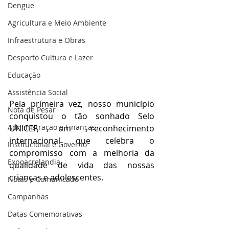
Dengue
Agricultura e Meio Ambiente
Infraestrutura e Obras
Desporto Cultura e Lazer
Educação
Assistência Social
Pela primeira vez, nosso município 
Nota de Pesar
conquistou o tão sonhado Selo 
Administração e Finanças
UNICEF, um reconhecimento 
internacional que celebra o 
Institucional e Governo
compromisso com a melhoria da 
Expoacrelandia
qualidade de vida das nossas 
crianças e adolescentes.
Notas e Comunicado
Campanhas
Datas Comemorativas