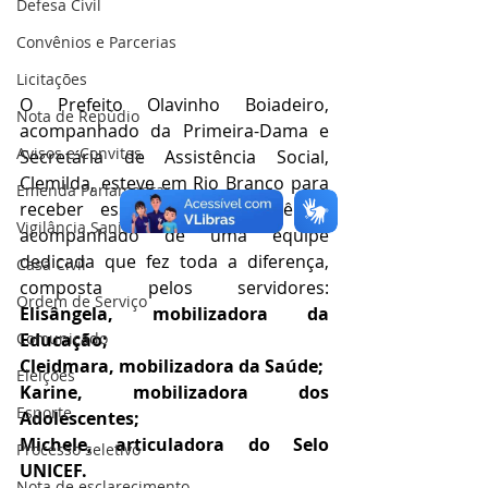
Defesa Civil
Convênios e Parcerias
Licitações
O Prefeito Olavinho Boiadeiro, 
Nota de Repúdio
acompanhado da Primeira-Dama e 
Avisos e Convites
Secretária de Assistência Social, 
Clemilda, esteve em Rio Branco para 
Emenda Parlamentar
receber esse importante prêmio, 
Vigilância Sanitária
acompanhado de uma equipe 
dedicada que fez toda a diferença, 
Casa Civil
composta pelos servidores: 
Ordem de Serviço
Elisângela, mobilizadora da 
Educação;
Comunicado
Cleidmara, mobilizadora da Saúde;
Eleições
Karine, mobilizadora dos 
Esporte
Adolescentes;
Michele, articuladora do Selo 
Processo seletivo
UNICEF.
Nota de esclarecimento