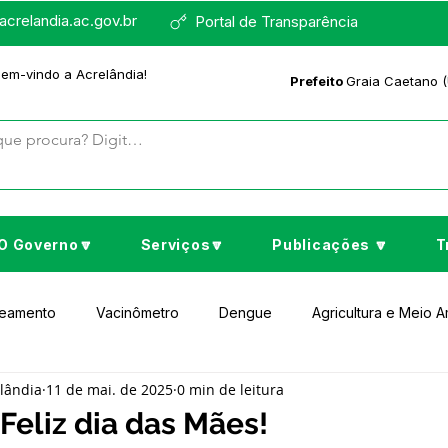
crelandia.ac.gov.br
Portal de Transparência
bem-vindo a Acrelândia!
Prefeito
Graia Caetano (
O Governo🔽
Serviços🔽
Publicações 🔽
T
neamento
Vacinômetro
Dengue
Agricultura e Meio 
elândia
11 de mai. de 2025
0 min de leitura
to Cultura e Lazer
Educação
Assistência Social
No
 Feliz dia das Mães!