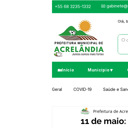
📧
gabinete@a
+55 68 3235-1332
Olá, 
🏡Início
Município🔽
Geral
COVID-19
Saúde e Sa
Prefeitura de Acr
Infraestrutura e Obras
Despor
11 de maio: