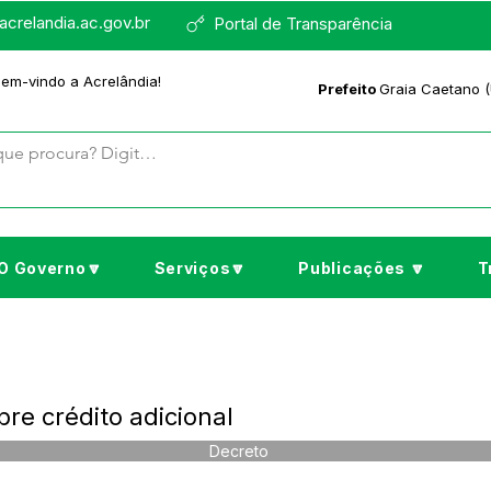
crelandia.ac.gov.br
Portal de Transparência
bem-vindo a Acrelândia!
Prefeito
Graia Caetano (
O Governo🔽
Serviços🔽
Publicações 🔽
T
re crédito adicional
Decreto