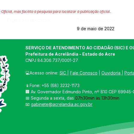
 Oficial, mas facilita a pesquisa para localizar a publicação oficial.
Página da Publicação:
Data da Publicação:
9 de maio de 2022
SERVIÇO DE ATENDIMENTO AO CIDADÃO (SIC) E O
Prefeitura de Acrelândia - Estado do Acre
CNPJ 
84.306.737/0001-27
💻Acesso online: 
SIC 
| 
Fale Conosco
 | 
Ouvidoria
| 
Port
📱Fone: +55 
(68) 3232-1173
🏢 
Av. Governador Edmundo Pinto, nº 810 CEP 69945-0
📅 Segunda a sexta, das 
07h30min às 13h30min
📧 
gabinete@acrelandia.ac.gov.br