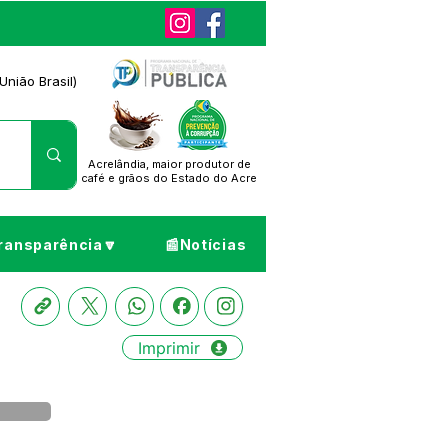
União Brasil)
Acrelândia, maior produtor de
café
e grãos do Estado do Acre
ransparência🔽
📰Notícias
Imprimir