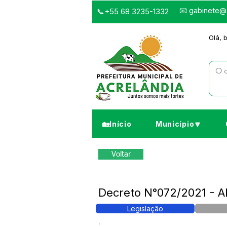
📧
gabinete@a
📞+55 68 3235-1332
Olá, 
🏡Início
Município🔽
Voltar
Decreto N°072/2021 - Ab
Legislação