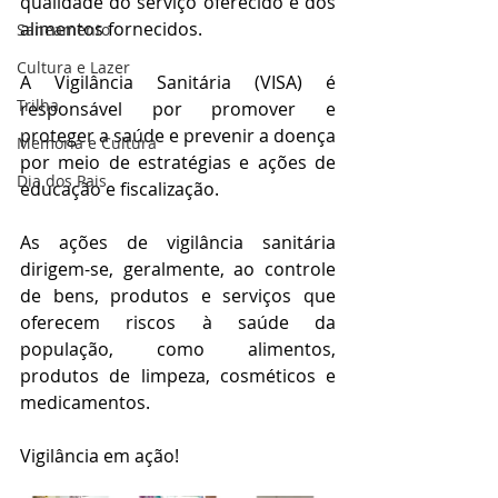
qualidade do serviço oferecido e dos 
alimentos fornecidos.
Saneamento
Cultura e Lazer
A Vigilância Sanitária (VISA) é 
Trilha
responsável por promover e 
proteger a saúde e prevenir a doença 
Memória e Cultura
por meio de estratégias e ações de 
Dia dos Pais
educação e fiscalização.
As ações de vigilância sanitária 
dirigem-se, geralmente, ao controle 
de bens, produtos e serviços que 
oferecem riscos à saúde da 
população, como alimentos, 
produtos de limpeza, cosméticos e 
medicamentos. 
Vigilância em ação!