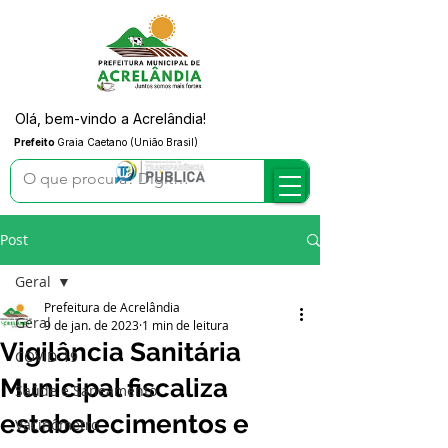
Olá, bem-vindo a Acrelândia!
Prefeito
Graia Caetano (União Brasil)
Post
Geral
Prefeitura de Acrelândia
Geral
9 de jan. de 2023
1 min de leitura
Vigilância Sanitária
COVID-19
Municipal fiscaliza
Saúde e Saneamento
estabelecimentos e
Vacinômetro