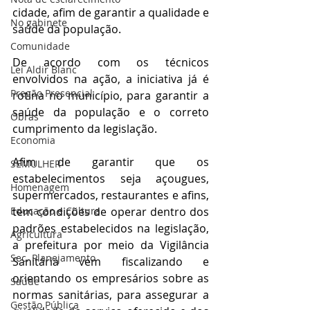
cidade, afim de garantir a qualidade e 
No gabinete
saúde da população.
Comunidade
De acordo com os técnicos 
Lei Aldir Blanc
envolvidos na ação, a iniciativa já é 
Pregão Presencial
rotina no município, para garantir a 
saúde da população e o correto 
Obras
cumprimento da legislação. 
Economia
Afim de garantir que os 
SEMULHER
estabelecimentos seja açougues, 
Homenagem
supermercados, restaurantes e afins, 
tem condições de operar dentro dos 
Educação e Cultura
padrões estabelecidos na legislação, 
Agricultura
a prefeitura por meio da Vigilância 
Sec. Planejamento
Sanitária vem fiscalizando e 
orientando os empresários sobre as 
Saúde
normas sanitárias, para assegurar a 
Gestão Pública