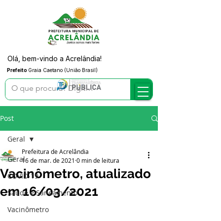
Olá, bem-vindo a Acrelândia!
Prefeito
Graia Caetano (União Brasil)
Post
Geral
Prefeitura de Acrelândia
Geral
16 de mar. de 2021
0 min de leitura
Vacinômetro, atualizado
COVID-19
em 16/03/2021
Saúde e Saneamento
Vacinômetro