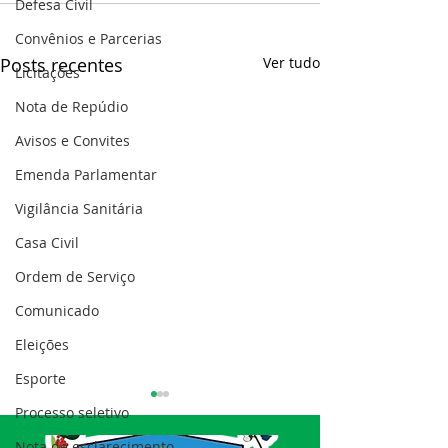
Defesa Civil
Convênios e Parcerias
Posts recentes
Ver tudo
Licitações
Nota de Repúdio
Avisos e Convites
Emenda Parlamentar
Vigilância Sanitária
Casa Civil
Ordem de Serviço
Comunicado
Eleições
Esporte
Processo seletivo
Nota de esclarecimento