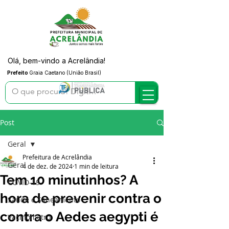
Olá, bem-vindo a Acrelândia!
Prefeito
Graia Caetano (União Brasil)
Post
Geral
Prefeitura de Acrelândia
Geral
4 de dez. de 2024
1 min de leitura
Tem 10 minutinhos? A
COVID-19
hora de prevenir contra o
Saúde e Saneamento
contra o Aedes aegypti é
Vacinômetro