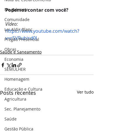
No gabinete
Podemos contar com você?
Comunidade
Vídeo:
Lei Aldir Blanc
https://www.youtube.com/watch?
v=r5VRubisd0I
Pregão Presencial
Obras
Saúde e Saneamento
Economia
SEMULHER
Homenagem
Educação e Cultura
Posts recentes
Ver tudo
Agricultura
Sec. Planejamento
Saúde
Gestão Pública