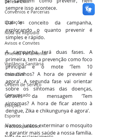
já saberem como prevenir, nem 
Defesa Civil
sempre isso acontece. 
Convênios e Parcerias
Licitações
Daí o conceito da campanha, 
explorando o quanto prevenir é 
Nota de Repúdio
simples e rápido.
Avisos e Convites
A campanha terá duas fases. A 
Emenda Parlamentar
primeira, tem a prevenção como foco 
Vigilância Sanitária
principal e o mote ‘Tem 10 
minutinhos? A hora de prevenir é 
Casa Civil
agora’. A segunda fase vai orientar 
Ordem de Serviço
sobre os sintomas das doenças, 
Comunicado
através da mensagem ‘Tem 
sintomas? A hora de ficar atento à 
Eleições
dengue, Zika e chikungunya é agora’.
Esporte
Vamos juntos exterminar o mosquito 
Processo seletivo
e garantir mais saúde a nossa família. 
Nota de esclarecimento