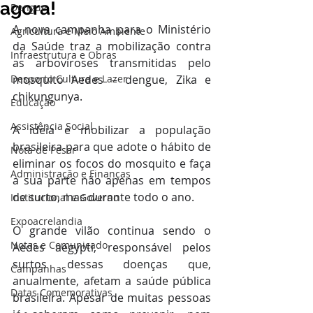
agora!
Dengue
A nova campanha para o Ministério 
Agricultura e Meio Ambiente
da Saúde traz a mobilização contra 
Infraestrutura e Obras
as arboviroses transmitidas pelo 
Desporto Cultura e Lazer
mosquito Aedes – dengue, Zika e 
chikungunya.
Educação
Assistência Social
A ideia é mobilizar a população 
brasileira para que adote o hábito de 
Nota de Pesar
eliminar os focos do mosquito e faça 
Administração e Finanças
a sua parte não apenas em tempos 
de surto, mas durante todo o ano.
Institucional e Governo
Expoacrelandia
O grande vilão continua sendo o 
Notas e Comunicado
Aedes aegypti, responsável pelos 
surtos dessas doenças que, 
Campanhas
anualmente, afetam a saúde pública 
Datas Comemorativas
brasileira. Apesar de muitas pessoas 