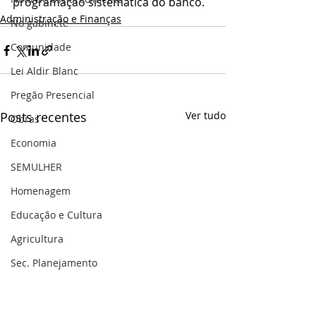
programação sistemática do banco.
Administração e Finanças
No gabinete
Comunidade
Lei Aldir Blanc
Pregão Presencial
Posts recentes
Ver tudo
Obras
Economia
SEMULHER
Homenagem
Educação e Cultura
Agricultura
Sec. Planejamento
Saúde
Gestão Pública