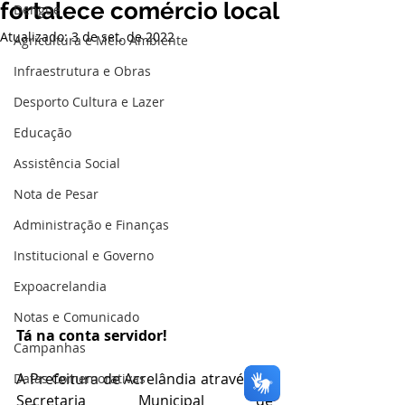
fortalece comércio local
Dengue
Atualizado:
3 de set. de 2022
Agricultura e Meio Ambiente
Infraestrutura e Obras
Desporto Cultura e Lazer
Educação
Assistência Social
Nota de Pesar
Administração e Finanças
Institucional e Governo
Expoacrelandia
Notas e Comunicado
Tá na conta servidor!
Campanhas
A Prefeitura de Acrelândia através da 
Datas Comemorativas
Secretaria Municipal de 