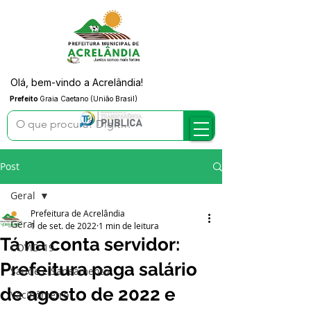
Olá, bem-vindo a Acrelândia!
Prefeito
Graia Caetano (União Brasil)
Post
Geral
Prefeitura de Acrelândia
Geral
1 de set. de 2022
1 min de leitura
Tá na conta servidor:
COVID-19
Prefeitura paga salário
Saúde e Saneamento
de agosto de 2022 e
Vacinômetro