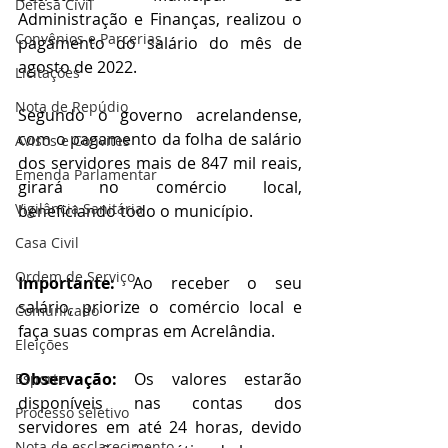
Defesa Civil
Administração e Finanças, realizou o 
Convênios e Parcerias
pagamento do salário do mês de 
agosto de 2022.
Licitações
Nota de Repúdio
Segundo o governo acrelandense, 
com o pagamento da folha de salário 
Avisos e Convites
dos servidores mais de 847 mil reais, 
Emenda Parlamentar
girará no comércio local, 
Vigilância Sanitária
beneficiando todo o município. 
Casa Civil
Ordem de Serviço
Importante: 
Ao receber o seu 
salário, priorize o comércio local e 
Comunicado
faça suas compras em Acrelândia.
Eleições
Observação:
 Os valores estarão 
Esporte
disponíveis nas contas dos 
Processo seletivo
servidores em até 24 horas, devido 
Nota de esclarecimento