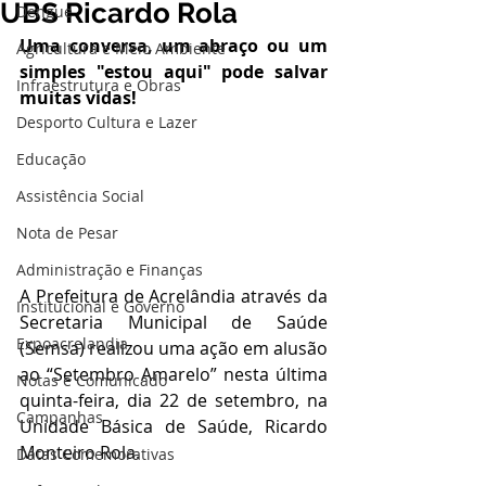
UBS Ricardo Rola
Dengue
Uma conversa, um abraço ou um 
Agricultura e Meio Ambiente
simples "estou aqui" pode salvar 
Infraestrutura e Obras
muitas vidas!
Desporto Cultura e Lazer
Educação
Assistência Social
Nota de Pesar
Administração e Finanças
A Prefeitura de Acrelândia através da 
Institucional e Governo
Secretaria Municipal de Saúde 
Expoacrelandia
(Semsa) realizou uma ação em alusão 
ao “Setembro Amarelo” nesta última 
Notas e Comunicado
quinta-feira, dia 22 de setembro, na 
Campanhas
Unidade Básica de Saúde, Ricardo 
Monteiro Rola.
Datas Comemorativas