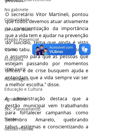
pessoas. 
No gabinete
O secretário Vitor Martineli, pontou 
Comunidade
que todos devemos atuar ativamente 
na conscientização da importância 
Lei Aldir Blanc
que a vida tem e ajudar na prevenção 
Pregão Presencial
do suicídio, tema que ainda é visto 
como tabu. "É importante falar sobre 
Obras
o assunto para que as pessoas que 
Economia
estejam passando por momentos 
SEMULHER
difíceis e de crise busquem ajuda e 
entendam que a vida sempre vai ser 
Homenagem
a melhor escolha." disse.
Educação e Cultura
A administração destaca que a 
Agricultura
gestão municipal vem trabalhando 
Sec. Planejamento
para fortalecer campanhas como 
Saúde
Setembro Amarelo, quebrando 
tabus, estigmas e conscientizando a 
Gestão Pública