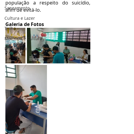
população a respeito do suicídio, 
Saneamento
afim de evitá-lo.
Cultura e Lazer
Galeria de Fotos
Trilha
Memória e Cultura
Dia dos Pais