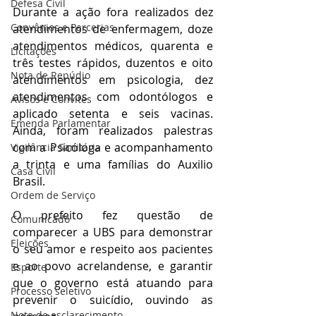
Defesa Civil
Durante a ação fora realizados dez 
Convênios e Parcerias
atendimentos de enfermagem, doze 
atendimentos médicos, quarenta e 
Licitações
três testes rápidos, duzentos e oito 
Nota de Repúdio
atendimentos em psicologia, dez 
atendimentos com odontólogos e 
Avisos e Convites
aplicado setenta e seis vacinas. 
Emenda Parlamentar
Ainda, foram realizados palestras 
com a Psicóloga e acompanhamento 
Vigilância Sanitária
a trinta e uma famílias do Auxilio 
Casa Civil
Brasil.
Ordem de Serviço
O prefeito fez questão de 
Comunicado
comparecer a UBS para demonstrar 
Eleições
o seu amor e respeito aos pacientes 
e ao povo acrelandense, e garantir 
Esporte
que o governo está atuando para 
Processo seletivo
prevenir o suicídio, ouvindo as 
Nota de esclarecimento