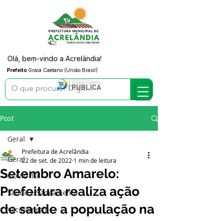
Olá, bem-vindo a Acrelândia!
Prefeito
Graia Caetano (União Brasil)
Post
Geral
Prefeitura de Acrelândia
Geral
22 de set. de 2022
1 min de leitura
Setembro Amarelo:
COVID-19
Prefeitura realiza ação
Saúde e Saneamento
de saúde a população na
Vacinômetro