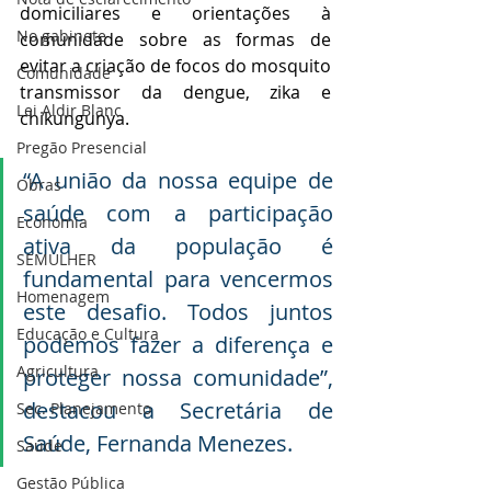
domiciliares e orientações à 
No gabinete
comunidade sobre as formas de 
evitar a criação de focos do mosquito 
Comunidade
transmissor da dengue, zika e 
Lei Aldir Blanc
chikungunya.
Pregão Presencial
“A união da nossa equipe de 
Obras
saúde com a participação 
Economia
ativa da população é 
SEMULHER
fundamental para vencermos 
Homenagem
este desafio. Todos juntos 
Educação e Cultura
podemos fazer a diferença e 
Agricultura
proteger nossa comunidade”, 
destacou a Secretária de 
Sec. Planejamento
Saúde, Fernanda Menezes.
Saúde
Gestão Pública