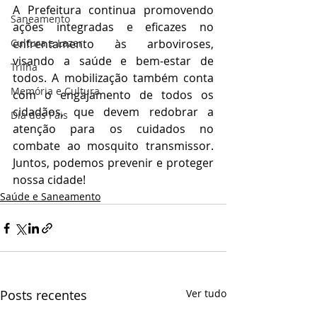
A Prefeitura continua promovendo 
Saneamento
ações integradas e eficazes no 
Cultura e Lazer
enfrentamento às arboviroses, 
visando a saúde e bem-estar de 
Trilha
todos. A mobilização também conta 
Memória e Cultura
com o engajamento de todos os 
cidadãos, que devem redobrar a 
Dia dos Pais
atenção para os cuidados no 
combate ao mosquito transmissor. 
Juntos, podemos prevenir e proteger 
nossa cidade!
Saúde e Saneamento
Posts recentes
Ver tudo