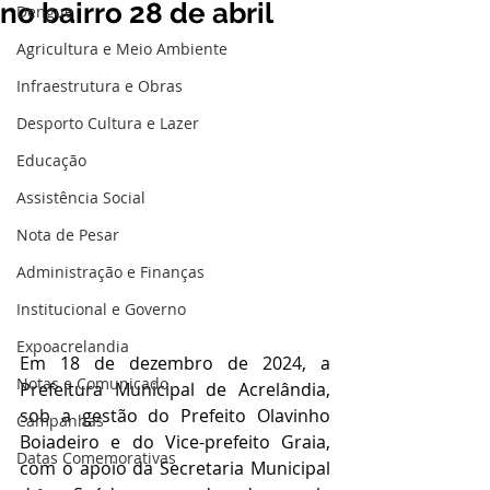
no bairro 28 de abril
Dengue
Agricultura e Meio Ambiente
Infraestrutura e Obras
Desporto Cultura e Lazer
Educação
Assistência Social
Nota de Pesar
Administração e Finanças
Institucional e Governo
Expoacrelandia
Em 18 de dezembro de 2024, a 
Notas e Comunicado
Prefeitura Municipal de Acrelândia, 
sob a gestão do Prefeito Olavinho 
Campanhas
Boiadeiro e do Vice-prefeito Graia, 
Datas Comemorativas
com o apoio da Secretaria Municipal 