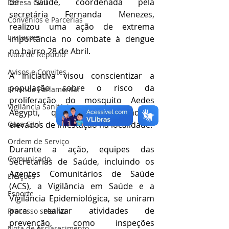
de Saúde, coordenada pela 
Defesa Civil
secretária Fernanda Menezes, 
Convênios e Parcerias
realizou uma ação de extrema 
Licitações
importância no combate à dengue 
no bairro 28 de Abril. 
Nota de Repúdio
Avisos e Convites
A iniciativa visou conscientizar a 
população sobre o risco da 
Emenda Parlamentar
proliferação do mosquito Aedes 
Vigilância Sanitária
Aegypti, que apresenta índices 
Casa Civil
elevados de infestação na localidade.
Ordem de Serviço
Durante a ação, equipes das 
Comunicado
Secretarias de Saúde, incluindo os 
Agentes Comunitários de Saúde 
Eleições
(ACS), a Vigilância em Saúde e a 
Esporte
Vigilância Epidemiológica, se uniram 
para realizar atividades de 
Processo seletivo
prevenção, como inspeções 
Nota de esclarecimento