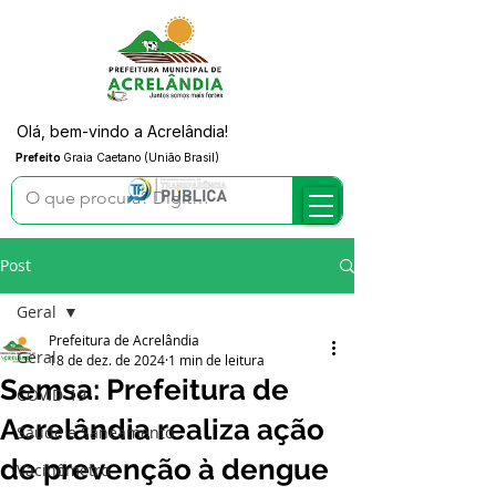
Olá, bem-vindo a Acrelândia!
Prefeito
Graia Caetano (União Brasil)
Post
Geral
Prefeitura de Acrelândia
Geral
18 de dez. de 2024
1 min de leitura
Semsa: Prefeitura de
COVID-19
Acrelândia realiza ação
Saúde e Saneamento
de prevenção à dengue
Vacinômetro