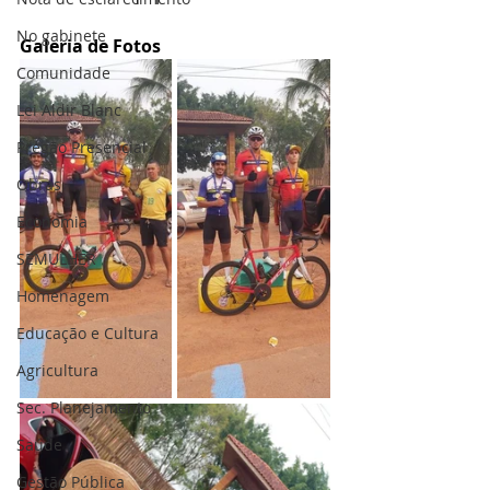
No gabinete
Galeria de Fotos
Comunidade
Lei Aldir Blanc
Pregão Presencial
Obras
Economia
SEMULHER
Homenagem
Educação e Cultura
Agricultura
Sec. Planejamento
Saúde
Gestão Pública