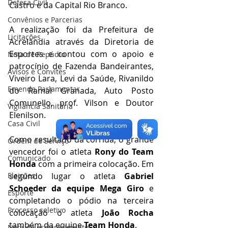
Defesa Civil
Castro e da Capital Rio Branco.
Convênios e Parcerias
A realização foi da Prefeitura de 
Licitações
Acrelândia através da Diretoria de 
Esportes e contou com o apoio e 
Nota de Repúdio
patrocínio de Fazenda Bandeirantes, 
Avisos e Convites
Viveiro Lara, Levi da Saúde, Rivanildo 
Emenda Parlamentar
do Ramal Granada, Auto Posto 
Comunello, prof. Vilson e Doutor 
Vigilância Sanitária
Elenilson. 
Casa Civil
Como resultado da corrida, o grande 
Ordem de Serviço
vencedor foi o atleta 
Rony do Team 
Comunicado
Honda 
com a primeira colocação.
Em 
segundo lugar o atleta 
Gabriel 
Eleições
Schoeder da equipe Mega Giro 
e 
Esporte
completando o pódio na terceira 
Processo seletivo
colocação o atleta 
João Rocha
também da equipe 
Team Honda
.
Nota de esclarecimento