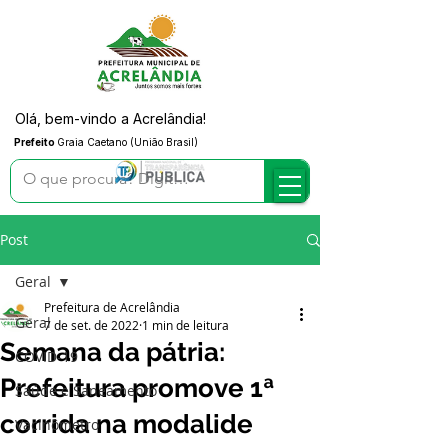
Olá, bem-vindo a Acrelândia!
Prefeito
Graia Caetano (União Brasil)
Post
Geral
Prefeitura de Acrelândia
Geral
7 de set. de 2022
1 min de leitura
Semana da pátria:
COVID-19
Prefeitura promove 1ª
Saúde e Saneamento
corrida na modalide
Vacinômetro