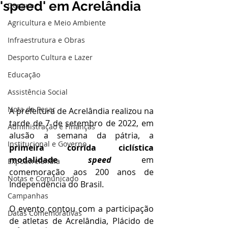
'speed' em Acrelândia
Dengue
Agricultura e Meio Ambiente
Infraestrutura e Obras
Desporto Cultura e Lazer
Educação
Assistência Social
Nota de Pesar
A prefeitura de Acrelândia realizou na 
tarde de 7 de setembro de 2022, em 
Administração e Finanças
alusão a semana da pátria, a 
Institucional e Governo
primeira corrida ciclística 
modalidade 
speed
em 
Expoacrelandia
comemoração aos 200 anos de 
Notas e Comunicado
Independência do Brasil.
Campanhas
O evento contou com a participação 
Datas Comemorativas
de atletas de Acrelândia, Plácido de 