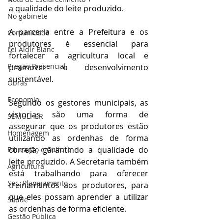
a qualidade do leite produzido.
No gabinete
A parceria entre a Prefeitura e os 
Comunidade
produtores é essencial para 
Lei Aldir Blanc
fortalecer a agricultura local e 
Pregão Presencial
promover o desenvolvimento 
sustentável. 
Obras
Economia
Segundo os gestores municipais, as 
vistorias são uma forma de 
SEMULHER
assegurar que os produtores estão 
Homenagem
utilizando as ordenhas de forma 
correta, garantindo a qualidade do 
Educação e Cultura
leite produzido. A Secretaria também 
Agricultura
está trabalhando para oferecer 
Sec. Planejamento
treinamentos aos produtores, para 
que eles possam aprender a utilizar 
Saúde
as ordenhas de forma eficiente.
Gestão Pública