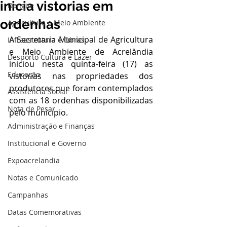
inicia vistorias em
Dengue
ordenhas
Agricultura e Meio Ambiente
A Secretaria Municipal de Agricultura 
Infraestrutura e Obras
e Meio Ambiente de Acrelândia 
Desporto Cultura e Lazer
iniciou nesta quinta-feira (17) as 
Educação
vistorias nas propriedades dos 
produtores que foram contemplados 
Assistência Social
com as 18 ordenhas disponibilizadas 
Nota de Pesar
pelo município.
Administração e Finanças
Institucional e Governo
Expoacrelandia
Notas e Comunicado
Campanhas
Datas Comemorativas