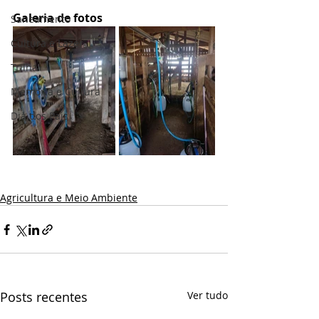
Galeria de fotos
Saneamento
Cultura e Lazer
Trilha
Memória e Cultura
Dia dos Pais
Agricultura e Meio Ambiente
Posts recentes
Ver tudo