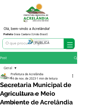
Olá, bem-vindo a Acrelândia!
Prefeito
Graia Caetano (União Brasil)
Post
Geral
Prefeitura de Acrelândia
Geral
14 de nov. de 2023
1 min de leitura
Secretaria Municipal de
COVID-19
Agricultura e Meio
Saúde e Saneamento
Ambiente de Acrelândia
Vacinômetro