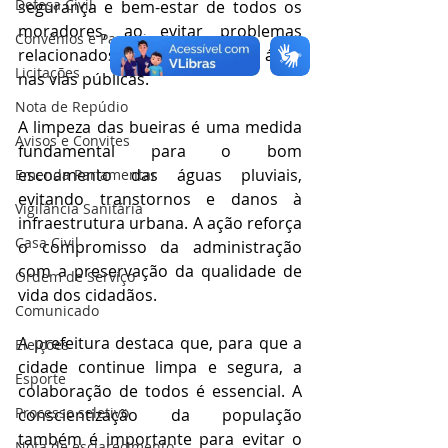
Defesa Civil
segurança e bem-estar de todos os 
moradores, ao evitar problemas 
Convênios e Parcerias
relacionados ao acúmulo de água 
Licitações
nas vias públicas.
Nota de Repúdio
A limpeza das bueiras é uma medida 
Avisos e Convites
fundamental para o bom 
escoamento das águas pluviais, 
Emenda Parlamentar
evitando transtornos e danos à 
Vigilância Sanitária
infraestrutura urbana. A ação reforça 
Casa Civil
o compromisso da administração 
com a preservação da qualidade de 
Ordem de Serviço
vida dos cidadãos.
Comunicado
A prefeitura destaca que, para que a 
Eleições
cidade continue limpa e segura, a 
Esporte
colaboração de todos é essencial. A 
Processo seletivo
conscientização da população 
também é importante para evitar o 
Nota de esclarecimento