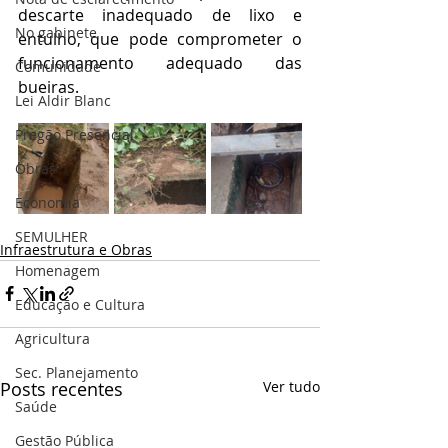
descarte inadequado de lixo e 
No gabinete
entulho, que pode comprometer o 
funcionamento adequado das 
Comunidade
bueiras.
Lei Aldir Blanc
Pregão Presencial
Obras
Economia
SEMULHER
Infraestrutura e Obras
Homenagem
Educação e Cultura
Agricultura
Sec. Planejamento
Posts recentes
Ver tudo
Saúde
Gestão Pública