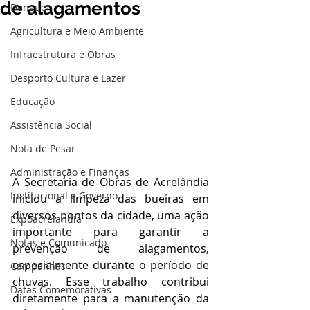
de alagamentos
Dengue
Agricultura e Meio Ambiente
Infraestrutura e Obras
Desporto Cultura e Lazer
Educação
Assistência Social
Nota de Pesar
Administração e Finanças
A Secretaria de Obras de Acrelândia 
Institucional e Governo
iniciou a limpeza das bueiras em 
diversos pontos da cidade, uma ação 
Expoacrelandia
importante para garantir a 
Notas e Comunicado
prevenção de alagamentos, 
especialmente durante o período de 
Campanhas
chuvas. Esse trabalho contribui 
Datas Comemorativas
diretamente para a manutenção da 