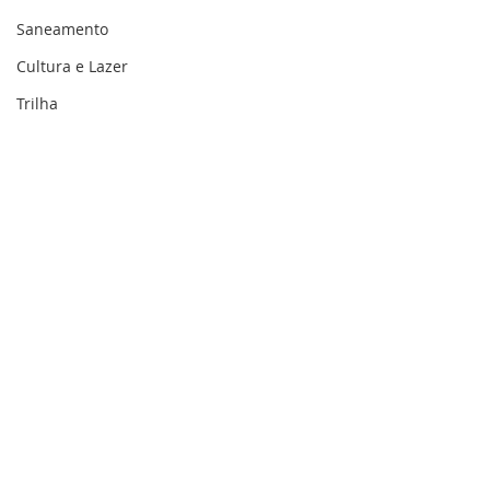
Saneamento
Cultura e Lazer
Trilha
Memória e Cultura
Prefeitura de Acrelândia
Prefeito Graia v