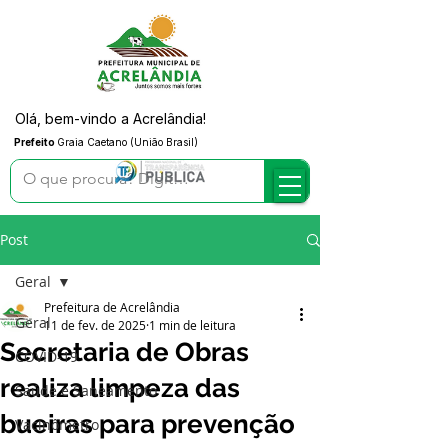
Olá, bem-vindo a Acrelândia!
Prefeito
Graia Caetano (União Brasil)
Post
Geral
Prefeitura de Acrelândia
Geral
11 de fev. de 2025
1 min de leitura
Secretaria de Obras
COVID-19
realiza limpeza das
Saúde e Saneamento
bueiras para prevenção
Vacinômetro