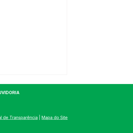
UVIDORIA
al de Transparência
 | 
Mapa do Site
eitura promove