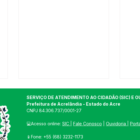
SERVIÇO DE ATENDIMENTO AO CIDADÃO (SIC) E O
Prefeitura de Acrelândia - Estado do Acre
CNPJ 
84.306.737/0001-27
💻Acesso online: 
SIC 
| 
Fale Conosco
 | 
Ouvidoria
| 
Port
📱Fone: +55 
(68) 3232-1173
Prefeitura de Acrelândia
Pref