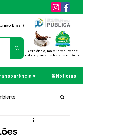
União Brasil)
Acrelândia, maior produtor de
café
e grãos do Estado do Acre
ransparência🔽
📰Notícias
Ambiente
ta de Pesar
lões