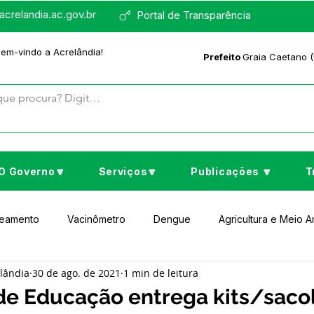
crelandia.ac.gov.br
Portal de Transparência
bem-vindo a Acrelândia!
Prefeito
Graia Caetano (
O Governo🔽
Serviços🔽
Publicações 🔽
T
neamento
Vacinômetro
Dengue
Agricultura e Meio 
elândia
30 de ago. de 2021
1 min de leitura
to Cultura e Lazer
Educação
Assistência Social
No
 de Educação entrega kits/saco