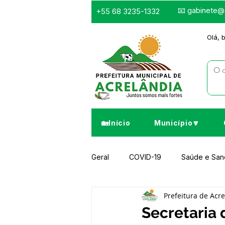
📧
gabinete@a
+55 68 3235-1332
Olá, 
🏡Início
Município🔽
Geral
COVID-19
Saúde e Sa
Prefeitura de Acr
Infraestrutura e Obras
Despor
Secretaria