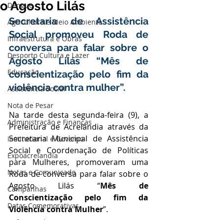
o Agosto Lilás
Dengue
Secretaria de Assistência 
Agricultura e Meio Ambiente
Social promoveu Roda de 
Infraestrutura e Obras
conversa para falar sobre o 
Desporto Cultura e Lazer
Agosto Lilás “Mês de 
Educação
conscientização pelo fim da 
violência contra mulher”.
Assistência Social
Nota de Pesar
Na tarde desta segunda-feira (9), a 
Administração e Finanças
Prefeitura de Acrelândia através da 
Secretaria Municipal de Assistência 
Institucional e Governo
Social e Coordenação de Políticas 
Expoacrelandia
para Mulheres, promoveram uma 
Notas e Comunicado
Roda de conversa para falar sobre o 
Agosto Lilás “
Mês de 
Campanhas
Conscientização pelo fim da 
Datas Comemorativas
Violência contra Mulher
”.