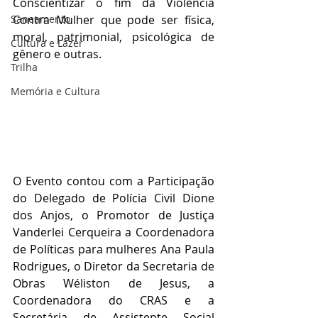
Conscientizar o fim da Violência 
Contra Mulher que pode ser física, 
Saneamento
moral, patrimonial, psicológica de 
Cultura e Lazer
gênero e outras.
Trilha
Memória e Cultura
O Evento contou com a Participação 
do Delegado de Polícia Civil Dione 
dos Anjos, o Promotor de Justiça 
Vanderlei Cerqueira a Coordenadora 
de Políticas para mulheres Ana Paula 
Rodrigues, o Diretor da Secretaria de 
Obras Wéliston de Jesus, a 
Coordenadora do CRAS e a 
Secretária de Assistente Social 