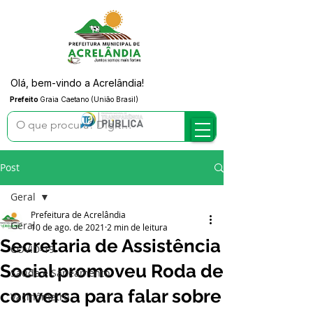
Olá, bem-vindo a Acrelândia!
Prefeito
Graia Caetano (União Brasil)
Post
Geral
Prefeitura de Acrelândia
Geral
10 de ago. de 2021
2 min de leitura
Secretaria de Assistência
COVID-19
Social promoveu Roda de
Saúde e Saneamento
conversa para falar sobre
Vacinômetro