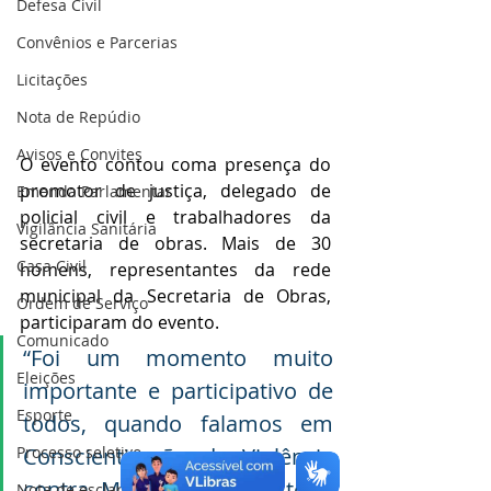
Defesa Civil
Convênios e Parcerias
Licitações
Nota de Repúdio
Avisos e Convites
O evento contou coma presença do 
promotor de justiça, delegado de 
Emenda Parlamentar
policial civil e trabalhadores da 
Vigilância Sanitária
secretaria de obras. Mais de 30 
Casa Civil
homens, representantes da rede 
municipal da Secretaria de Obras, 
Ordem de Serviço
participaram do evento.
Comunicado
“Foi um momento muito 
Eleições
importante e participativo de 
Esporte
todos, quando falamos em 
Conscientização da Violência 
Processo seletivo
contra Mulher, abrange todo 
Nota de esclarecimento