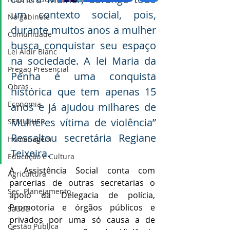
um contexto social, pois, 
No gabinete
durante muitos anos a mulher 
Comunidade
busca conquistar seu espaço 
Lei Aldir Blanc
na sociedade. A lei Maria da 
Pregão Presencial
Penha é uma conquista 
Obras
histórica que tem apenas 15 
Economia
anos e já ajudou milhares de 
Mulheres vítima de violência” 
SEMULHER
Ressaltou secretária Regiane 
Homenagem
Teixeira.
Educação e Cultura
A Assistência Social conta com 
Agricultura
parcerias de outras secretarias o 
Sec. Planejamento
apoio da Delegacia de polícia, 
Promotoria e órgãos públicos e 
Saúde
privados por uma só causa a de 
Gestão Pública