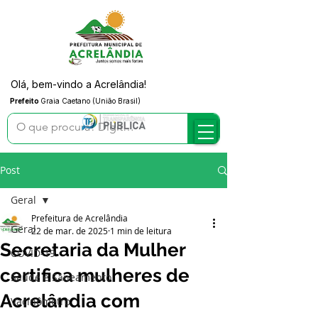
Olá, bem-vindo a Acrelândia!
Prefeito
Graia Caetano (União Brasil)
Post
Geral
Prefeitura de Acrelândia
Geral
22 de mar. de 2025
1 min de leitura
Secretaria da Mulher
COVID-19
certifica mulheres de
Saúde e Saneamento
Acrelândia com
Vacinômetro