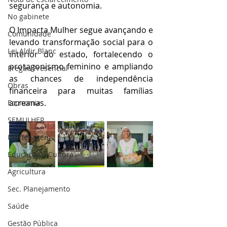
segurança e autonomia.
No gabinete
O Impacta Mulher segue avançando e 
Comunidade
levando transformação social para o 
Lei Aldir Blanc
interior do estado, fortalecendo o 
protagonismo feminino e ampliando 
Pregão Presencial
as chances de independência 
Obras
financeira para muitas famílias 
acreanas.
Economia
SEMULHER
Homenagem
Educação e Cultura
Agricultura
Sec. Planejamento
Saúde
Gestão Pública