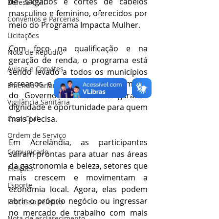
de salgados e cortes de cabelos 
Defesa Civil
masculino e feminino, oferecidos por 
Convênios e Parcerias
meio do Programa Impacta Mulher.
Licitações
Com foco na qualificação e na 
Nota de Repúdio
geração de renda, o programa está 
Avisos e Convites
sendo levado a todos os municípios 
acreanos e reforça o compromisso 
Emenda Parlamentar
do Governo do Acre em garantir 
Vigilância Sanitária
dignidade e oportunidade para quem 
mais precisa.
Casa Civil
Ordem de Serviço
Em Acrelândia, as participantes 
Comunicado
saíram prontas para atuar nas áreas 
da gastronomia e beleza, setores que 
Eleições
mais crescem e movimentam a 
Esporte
economia local. Agora, elas podem 
abrir o próprio negócio ou ingressar 
Processo seletivo
no mercado de trabalho com mais 
Nota de esclarecimento