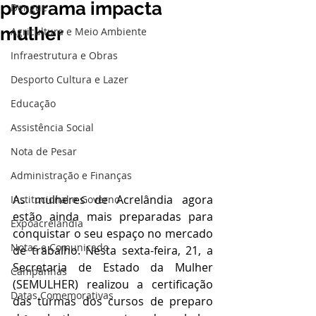
programa impacta
Dengue
mulher
Agricultura e Meio Ambiente
Infraestrutura e Obras
Desporto Cultura e Lazer
Educação
Assistência Social
Nota de Pesar
Administração e Finanças
As mulheres de Acrelândia agora 
Institucional e Governo
estão ainda mais preparadas para 
Expoacrelandia
conquistar o seu espaço no mercado 
Notas e Comunicado
de trabalho. Nesta sexta-feira, 21, a 
Secretaria de Estado da Mulher 
Campanhas
(SEMULHER) realizou a certificação 
Datas Comemorativas
das turmas dos cursos de preparo 