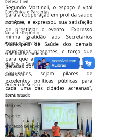
Defesa Civil
Segundo Martineli, o espaço é vital 
Convênios e Parcerias
para a cooperação em prol da saúde 
no Acre, e expressou sua satisfação 
Licitações
de prestigiar o evento. "Expresso 
Nota de Repúdio
minha gratidão aos Secretários 
Avisos e Convites
Municipais de Saúde dos demais 
municípios presentes, e torço que 
Emenda Parlamentar
para que as ideias e contribuições 
Vigilância Sanitária
geradas por meio dessas conversas e 
discussões, sejam pilares de 
Casa Civil
excelentes políticas públicas para 
Ordem de Serviço
cada uma das cidades acreanas", 
finalizou.
Comunicado
Eleições
Esporte
Processo seletivo
Nota de esclarecimento