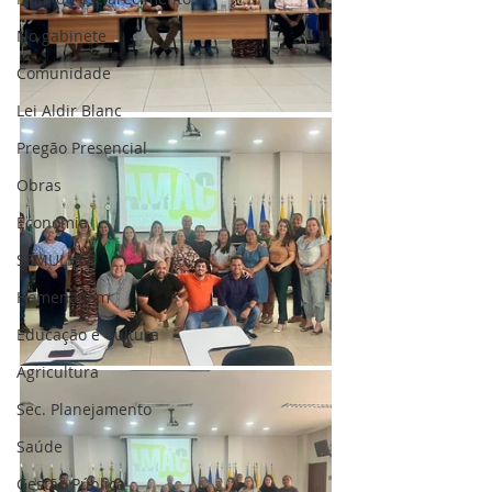
No gabinete
Comunidade
Lei Aldir Blanc
Pregão Presencial
Obras
Economia
SEMULHER
Homenagem
Educação e Cultura
Agricultura
Sec. Planejamento
Saúde
Gestão Pública