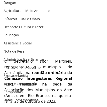
Dengue
Agricultura e Meio Ambiente
Infraestrutura e Obras
Desporto Cultura e Lazer
Educação
Assistência Social
Nota de Pesar
Administração e Finanças
O Secretário Vitor Martineli, 
representou o município de 
Institucional e Governo
Acrelândia, na 
reunião ordinária da 
Expoacrelandia
Comissão Intergestores Regional 
(CIR)
, realizada na sede da 
Notas e Comunicado
Associação dos Municípios do Acre 
Campanhas
(Amac), em Rio Branco, na quarta-
Datas Comemorativas
feira, 25 de outubro de 2023.