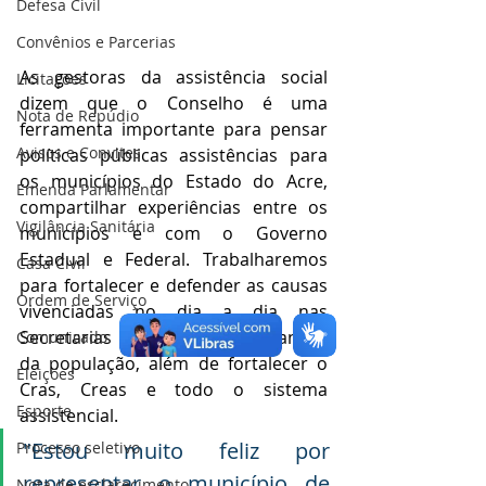
Defesa Civil
Convênios e Parcerias
As gestoras da assistência social 
Licitações
dizem que o Conselho é uma 
Nota de Repúdio
ferramenta importante para pensar 
Avisos e Convites
políticas públicas assistências para 
os municípios do Estado do Acre, 
Emenda Parlamentar
compartilhar experiências entre os 
Vigilância Sanitária
municípios e com o Governo 
Estadual e Federal. Trabalharemos 
Casa Civil
para fortalecer e defender as causas 
Ordem de Serviço
vivenciadas no dia a dia nas 
Secretarias e atender as demandas 
Comunicado
da população, além de fortalecer o 
Eleições
Cras, Creas e todo o sistema 
Esporte
assistencial.
"Estou muito feliz por 
Processo seletivo
representar o município de 
Nota de esclarecimento