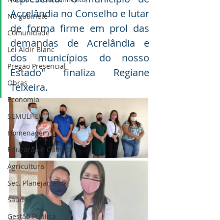
Acrelândia no Conselho e lutar 
No gabinete
de forma firme em prol das 
Comunidade
demandas de Acrelândia e 
Lei Aldir Blanc
dos municípios do nosso 
Pregão Presencial
Estado" finaliza Regiane 
Obras
Teixeira.
Economia
SEMULHER
Homenagem
Educação e Cultura
Agricultura
Sec. Planejamento
Saúde
Gestão Pública