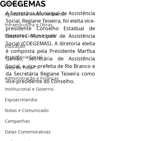
GOEGEMAS
Dengue
A Secretária Municipal de Assistência 
Agricultura e Meio Ambiente
Social, Regiane Teixeira, foi eleita vice-
Infraestrutura e Obras
presidente Conselho Estadual de 
Desporto Cultura e Lazer
Gestores Municipais de Assistência 
Social (COEGEMAS). A diretoria eleita 
Educação
é composta pela Presidente Marfisa 
Assistência Social
Galvão, Secretária de Assistência 
Social  e vice-prefeita de Rio Branco e 
Nota de Pesar
da Secretária Regiane Teixeira como 
Administração e Finanças
vice-presidente do Conselho.
Institucional e Governo
Expoacrelandia
Notas e Comunicado
Campanhas
Datas Comemorativas