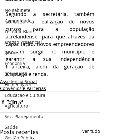
No gabinete
Segundo a secretária, também 
Comunidade
solicitou a realização de novos 
cursos para a população 
Lei Aldir Blanc
acrelandense, para que através da 
Pregão Presencial
capacitação, novos empreendedores 
possam surgir no município e 
Obras
garantir a sua independência 
Economia
financeira, além da geração de 
emprego e renda.
SEMULHER
Assistência Social
Homenagem
Convênios e Parcerias
Educação e Cultura
Agricultura
Sec. Planejamento
Saúde
Posts recentes
Ver tudo
Gestão Pública