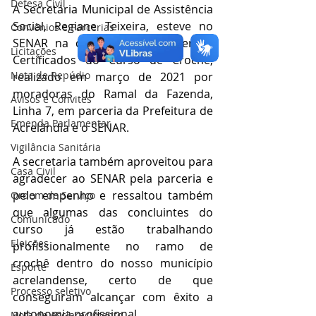
Defesa Civil
A Secretária Municipal de Assistência 
Social, Regiane Teixeira, esteve no 
Convênios e Parcerias
SENAR na capital, para receber os 
Licitações
Certificados do Curso de Crochê, 
Nota de Repúdio
realizado em março de 2021 por 
moradoras do Ramal da Fazenda, 
Avisos e Convites
Linha 7, em parceria da Prefeitura de 
Emenda Parlamentar
Acrelândia e o SENAR.
Vigilância Sanitária
A secretaria também aproveitou para 
Casa Civil
agradecer ao SENAR pela parceria e 
pelo empenho e ressaltou também 
Ordem de Serviço
que algumas das concluintes do 
Comunicado
curso já estão trabalhando 
Eleições
profissionalmente no ramo de 
crochê dentro do nosso município 
Esporte
acrelandense, certo de que 
Processo seletivo
conseguiram alcançar com êxito a 
autonomia profissional.
Nota de esclarecimento