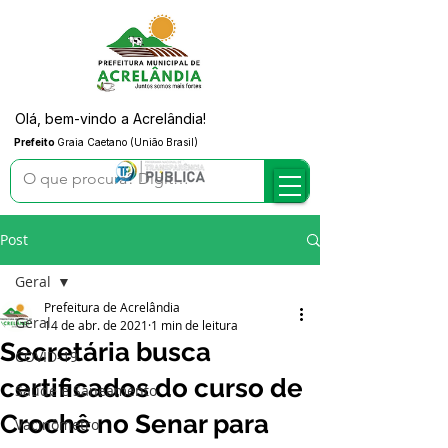
Olá, bem-vindo a Acrelândia!
Prefeito
Graia Caetano (União Brasil)
Post
Geral
Prefeitura de Acrelândia
Geral
14 de abr. de 2021
1 min de leitura
Secretária busca
COVID-19
certificados do curso de
Saúde e Saneamento
Crochê no Senar para
Vacinômetro