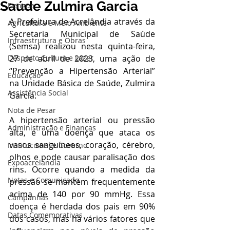
Saúde Zulmira Garcia
Dengue
A Prefeitura de Acrelândia através da 
Agricultura e Meio Ambiente
Secretaria Municipal de Saúde 
Infraestrutura e Obras
(Semsa) realizou nesta quinta-feira, 
Desporto Cultura e Lazer
27 de abril de 2023, uma ação de 
“Prevenção a Hipertensão Arterial” 
Educação
na Unidade Básica de Saúde, Zulmira 
Assistência Social
Garcia.
Nota de Pesar
A hipertensão arterial ou pressão 
Administração e Finanças
alta, é uma doença que ataca os 
vasos sanguíneos, coração, cérebro, 
Institucional e Governo
olhos e pode causar paralisação dos 
Expoacrelandia
rins. Ocorre quando a medida da 
Notas e Comunicado
pressão se mantém frequentemente 
acima de 140 por 90 mmHg. Essa 
Campanhas
doença é herdada dos pais em 90% 
Datas Comemorativas
dos casos, mas há vários fatores que 