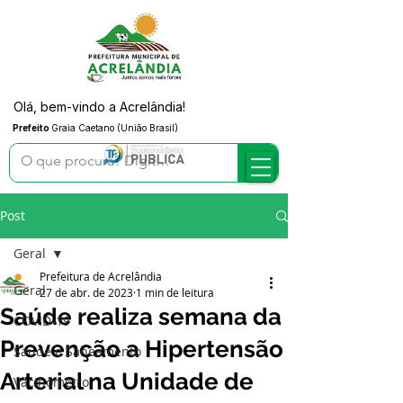
Olá, bem-vindo a Acrelândia!
Prefeito
Graia Caetano (União Brasil)
Post
Geral
Prefeitura de Acrelândia
Geral
27 de abr. de 2023
1 min de leitura
Saúde realiza semana da
COVID-19
Prevenção a Hipertensão
Saúde e Saneamento
Arterial na Unidade de
Vacinômetro