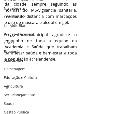
da cidade, sempre seguindo as 
No gabinete
normas do MS/vigilância sanitária, 
mantendo distância com marcações 
Comunidade
e uso de máscara e álcool em gel.
Lei Aldir Blanc
Pregão Presencial
A gestão municipal agradece o 
empenho de toda a equipe da 
Obras
Academia e Saúde que trabalham 
Economia
para levar saúde e bem-estar a toda 
a população acrelandense.
SEMULHER
Homenagem
Educação e Cultura
Agricultura
Sec. Planejamento
Saúde
Gestão Pública