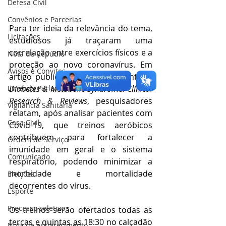
Defesa Civil
Convênios e Parcerias
Para ter ideia da relevância do tema, 
Licitações
estudiosos já traçaram uma 
correlação entre exercícios físicos e a 
Nota de Repúdio
proteção ao novo coronavírus. Em 
Avisos e Convites
artigo publicado na revista científica 
Emenda Parlamentar
Diabetes & Metabolic Syndrome: Clinical 
Research & Reviews
, pesquisadores 
Vigilância Sanitária
relatam, após analisar pacientes com 
Casa Civil
Covid-19, que treinos aeróbicos 
contribuem para fortalecer a 
Ordem de Serviço
imunidade em geral e o sistema 
Comunicado
respiratório, podendo minimizar a 
morbidade e mortalidade 
Eleições
decorrentes do vírus.
Esporte
Processo seletivo
Os treinos serão ofertados todas as 
terças e quintas as 18:30 no calçadão 
Nota de esclarecimento