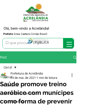
Olá, bem-vindo a Acrelândia!
Prefeito
Graia Caetano (União Brasil)
Post
Geral
Prefeitura de Acrelândia
Geral
19 de mai. de 2021
1 min de leitura
Saúde promove treino
COVID-19
aeróbico com munícipes
Saúde e Saneamento
como forma de prevenir
Vacinômetro