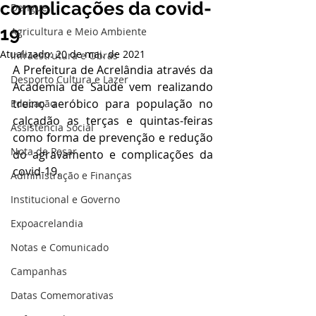
complicações da covid-
Dengue
19
Agricultura e Meio Ambiente
Atualizado:
20 de mai. de 2021
Infraestrutura e Obras
A Prefeitura de Acrelândia através da 
Desporto Cultura e Lazer
Academia de Saúde vem realizando 
treino aeróbico para população no 
Educação
calçadão as terças e quintas-feiras 
Assistência Social
como forma de prevenção e redução 
Nota de Pesar
do agravamento e complicações da 
covid-19.
Administração e Finanças
Institucional e Governo
Expoacrelandia
Notas e Comunicado
Campanhas
Datas Comemorativas