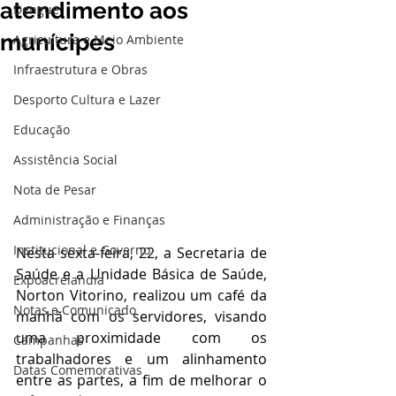
atendimento aos
Dengue
munícipes
Agricultura e Meio Ambiente
Infraestrutura e Obras
Desporto Cultura e Lazer
Educação
Assistência Social
Nota de Pesar
Administração e Finanças
Institucional e Governo
Nesta sexta-feira, 22, a Secretaria de 
Saúde e a Unidade Básica de Saúde, 
Expoacrelandia
Norton Vitorino, realizou um café da 
Notas e Comunicado
manhã com os servidores, visando 
uma proximidade com os 
Campanhas
trabalhadores e um alinhamento 
Datas Comemorativas
entre as partes, a fim de melhorar o 