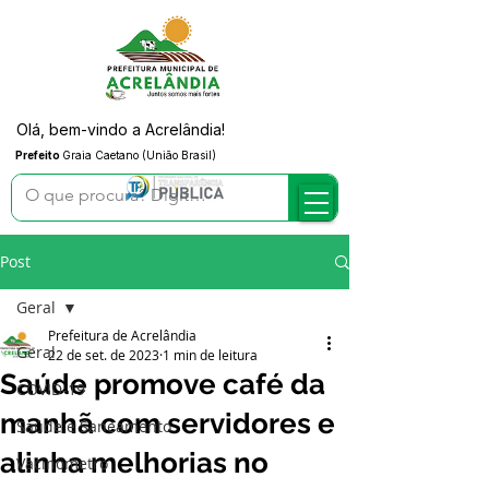
Olá, bem-vindo a Acrelândia!
Prefeito
Graia Caetano (União Brasil)
Post
Geral
Prefeitura de Acrelândia
Geral
22 de set. de 2023
1 min de leitura
Saúde promove café da
COVID-19
manhã com servidores e
Saúde e Saneamento
alinha melhorias no
Vacinômetro