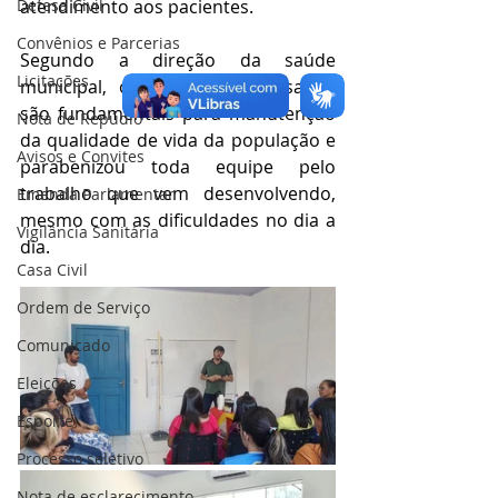
atendimento aos pacientes.
Defesa Civil
Convênios e Parcerias
Segundo a direção da saúde 
Licitações
municipal, os servidores da saúde 
são fundamentais para manutenção 
Nota de Repúdio
da qualidade de vida da população e 
Avisos e Convites
parabenizou toda equipe pelo 
trabalho que vem desenvolvendo, 
Emenda Parlamentar
mesmo com as dificuldades no dia a 
Vigilância Sanitária
dia.
Casa Civil
Ordem de Serviço
Comunicado
Eleições
Esporte
Processo seletivo
Nota de esclarecimento