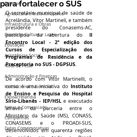
para fortalecer o SUS
Dengue
O secretário municipal de saúde de 
Agricultura e Meio Ambiente
Acrelândia, Vitor Martineli, e também 
Infraestrutura e Obras
presidente do Conasems-AC, 
Desporto Cultura e Lazer
participou da abertura do 
II 
Encontro Local - 2ª edição dos 
Educação
Cursos de Especialização dos 
Assistência Social
Programas de Residência e da 
Preceptoria no SUS - DGPSUS
. 
Nota de Pesar
Administração e Finanças
De acordo com Vitor Martinelli, o 
curso é uma iniciativa do 
Instituto 
Institucional e Governo
de Ensino e Pesquisa do Hospital 
Expoacrelandia
Sírio-Libanês - IEP/HSL
 e executado 
Notas e Comunicado
através da parceria entre o 
Ministério da Saúde (MS), CONASS, 
Campanhas
CONASEMS e o PROADI-SUS, 
Datas Comemorativas
desenvolvidos em quarenta regiões 