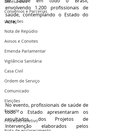
de saúde em todo o Brasil, 
Defesa Civil
envolvendo 1.200 profissionais de 
Convênios e Parcerias
saúde, contemplando o Estado do 
Licitações
Acre.
Nota de Repúdio
Avisos e Convites
Emenda Parlamentar
Vigilância Sanitária
Casa Civil
Ordem de Serviço
Comunicado
Eleições
No evento, profissionais de saúde de 
Esporte
todo o Estado apresentaram os 
resultados dos Projetos de 
Processo seletivo
Intervenção elaborados pelos 
Nota de esclarecimento