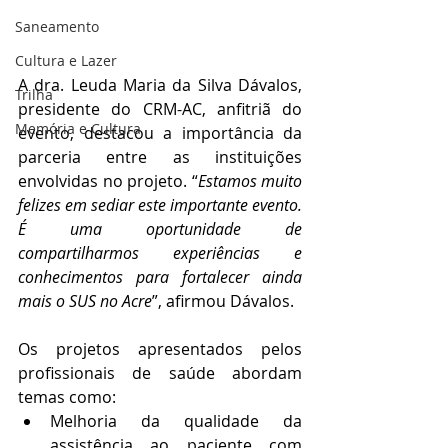
Saneamento
Cultura e Lazer
A dra. Leuda Maria da Silva Dávalos, 
Trilha
presidente do CRM-AC, anfitriã do 
Memória e Cultura
evento, destacou a importância da 
parceria entre as instituições 
envolvidas no projeto. “
Estamos muito 
felizes em sediar este importante evento. 
É uma oportunidade de 
compartilharmos experiências e 
conhecimentos para fortalecer ainda 
mais o SUS no Acre
”, afirmou Dávalos.
Os projetos apresentados pelos 
profissionais de saúde abordam 
temas como:
Melhoria da qualidade da 
assistência ao paciente com 