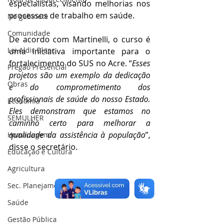
especialistas, visando melhorias nos 
processos de trabalho em saúde.
No gabinete
Comunidade
De acordo com Martinelli, o curso é 
Lei Aldir Blanc
uma iniciativa importante para o 
fortalecimento do SUS no Acre. “
Esses 
Pregão Presencial
projetos são um exemplo da dedicação 
Obras
e do comprometimento dos 
profissionais de saúde do nosso Estado. 
Economia
Eles demonstram que estamos no 
SEMULHER
caminho certo para melhorar a 
qualidade da assistência à população
”, 
Homenagem
disse o secretário.
Educação e Cultura
Agricultura
Sec. Planejamento
Saúde
Gestão Pública