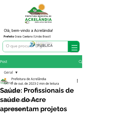
Olá, bem-vindo a Acrelândia!
Prefeito
Graia Caetano (União Brasil)
Post
Geral
Prefeitura de Acrelândia
Geral
7 de out. de 2023
2 min de leitura
Saúde: Profissionais de
COVID-19
saúde do Acre
Saúde e Saneamento
apresentam projetos
Vacinômetro