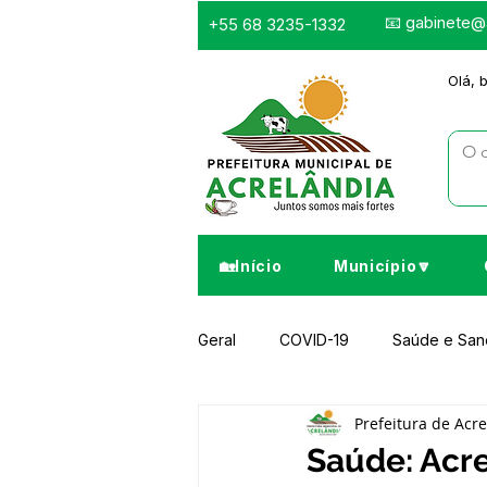
📧
gabinete@a
+55 68 3235-1332
Olá, 
🏡Início
Município🔽
Geral
COVID-19
Saúde e Sa
Prefeitura de Acr
Infraestrutura e Obras
Despor
Saúde: Acr