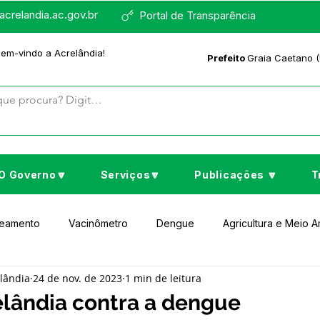
crelandia.ac.gov.br
Portal de Transparência
bem-vindo a Acrelândia!
Prefeito
Graia Caetano (
O Governo🔽
Serviços🔽
Publicações 🔽
T
neamento
Vacinômetro
Dengue
Agricultura e Meio 
elândia
24 de nov. de 2023
1 min de leitura
to Cultura e Lazer
Educação
Assistência Social
No
elândia contra a dengue