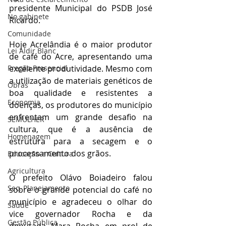
presidente Municipal do PSDB José 
No gabinete
Ricardo.
Comunidade
Hoje Acrelândia é o maior produtor 
Lei Aldir Blanc
de café do Acre, apresentando uma 
excelente produtividade. Mesmo com 
Pregão Presencial
a utilização de materiais genéticos de 
Obras
boa qualidade e resistentes a 
Economia
doenças, os produtores do município 
enfrentam um grande desafio na 
SEMULHER
cultura, que é a ausência de 
Homenagem
estrutura para a secagem e o 
processamento dos grãos.
Educação e Cultura
Agricultura
O prefeito Olávo Boiadeiro falou 
Sec. Planejamento
sobre o grande potencial do café no 
município e agradeceu o olhar do 
Saúde
vice governador Rocha e da 
Gestão Pública
deputada Mara Rocha em prol de 