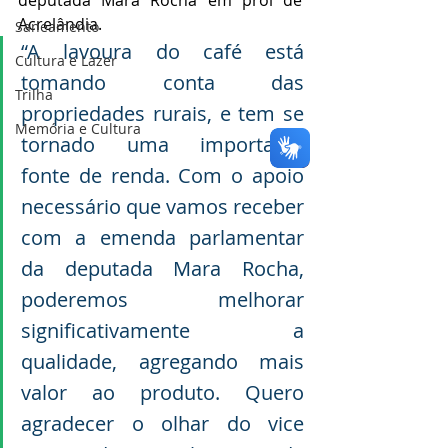
Acrelândia.
Saneamento
“A lavoura do café está 
Cultura e Lazer
tomando conta das 
Trilha
propriedades rurais, e tem se 
Memória e Cultura
tornado uma importante 
fonte de renda. Com o apoio 
necessário que vamos receber 
com a emenda parlamentar 
da deputada Mara Rocha, 
poderemos melhorar 
significativamente a 
qualidade, agregando mais 
valor ao produto. Quero 
agradecer o olhar do vice 