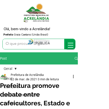
Olá, bem-vindo a Acrelândia!
Prefeito
Graia Caetano (União Brasil)
Post
Geral
Prefeitura de Acrelândia
Geral
22 de mar. de 2021
3 min de leitura
Prefeitura promove
COVID-19
debate entre
Saúde e Saneamento
cafeicultores, Estado e
Vacinômetro