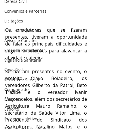
Defesa Civil
Convênios e Parcerias
Licitações
Os produtores que se fizeram 
Nota de Repúdio
presentes, tiveram a oportunidade 
Avisos e Convites
de falar as principais dificuldades e 
sugerir a soluções para alavancar a 
Emenda Parlamentar
atividade cafeeira.
Vigilância Sanitária
Casa Civil
Se fizeram presentes no evento, o 
prefeito Olavo Boiadeiro, os 
Ordem de Serviço
vereadores Gilberto da Patrol, Beto 
Comunicado
Trazibe e o vereador Ivanir 
Vasconcelos, além dos secretários de 
Eleições
Agricultura Mauro Ramalho, o 
Esporte
secretário de Saúde Vitor Lima, o 
Processo seletivo
Presidente do Sindicato dos 
Agricultores Natalino Matos e o 
Nota de esclarecimento