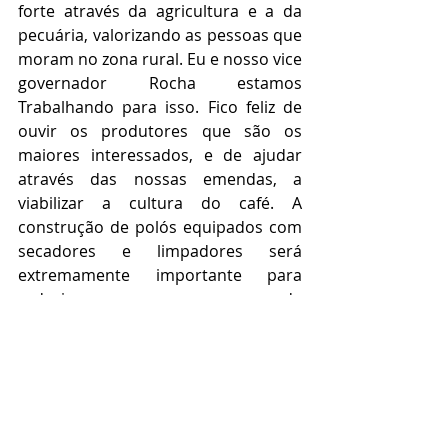
forte através da agricultura e a da 
pecuária, valorizando as pessoas que 
moram no zona rural. Eu e nosso vice 
governador Rocha estamos 
Trabalhando para isso. Fico feliz de 
ouvir os produtores que são os 
maiores interessados, e de ajudar 
através das nossas emendas, a 
viabilizar a cultura do café. A 
construção de polós equipados com 
secadores e limpadores será 
extremamente importante para 
reduzir a presença de 
microorganismos e contaminações. 
Isso possibilitará ao agricultor obter 
um melhor preço e mais qualidade 
ao café. Faremos tudo que estiver ao 
nosso alcance para viabilizar a 
produção rural no nosso estado”, 