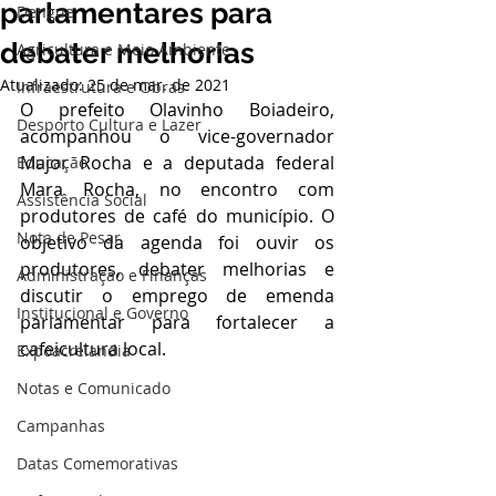
parlamentares para
Dengue
debater melhorias
Agricultura e Meio Ambiente
Atualizado:
25 de mar. de 2021
Infraestrutura e Obras
O prefeito Olavinho Boiadeiro, 
Desporto Cultura e Lazer
acompanhou o vice-governador 
Major Rocha e a deputada federal 
Educação
Mara Rocha, no encontro com 
Assistência Social
produtores de café do município. O 
Nota de Pesar
objetivo da agenda foi ouvir os 
produtores, debater melhorias e 
Administração e Finanças
discutir o emprego de emenda 
Institucional e Governo
parlamentar para fortalecer a 
cafeicultura local.
Expoacrelandia
Notas e Comunicado
Campanhas
Datas Comemorativas