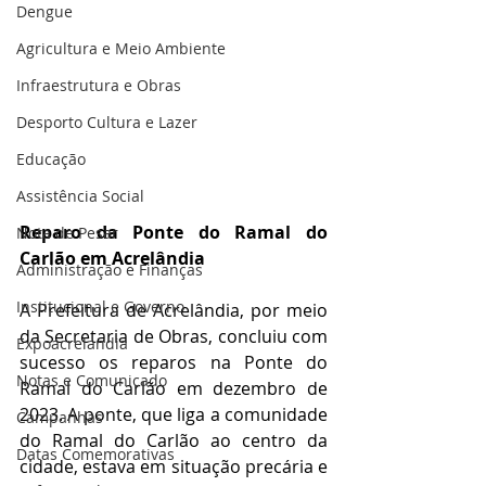
Dengue
Agricultura e Meio Ambiente
Infraestrutura e Obras
Desporto Cultura e Lazer
Educação
Assistência Social
Reparo da Ponte do Ramal do 
Nota de Pesar
Carlão em Acrelândia
Administração e Finanças
Institucional e Governo
A Prefeitura de Acrelândia, por meio 
da Secretaria de Obras, concluiu com 
Expoacrelandia
sucesso os reparos na Ponte do 
Notas e Comunicado
Ramal do Carlão em dezembro de 
2023. A ponte, que liga a comunidade 
Campanhas
do Ramal do Carlão ao centro da 
Datas Comemorativas
cidade, estava em situação precária e 