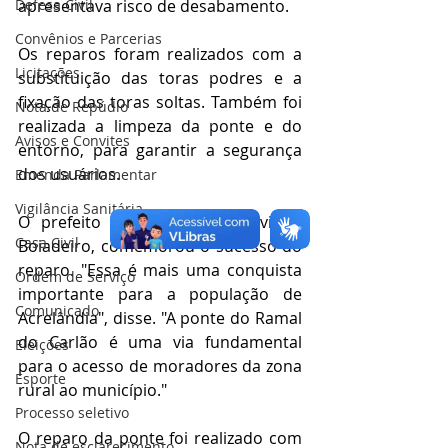
apresentava risco de desabamento.
Defesa Civil
Convênios e Parcerias
Os reparos foram realizados com a 
Licitações
substituição das toras podres e a 
fixação das toras soltas. Também foi 
Nota de Repúdio
realizada a limpeza da ponte e do 
Avisos e Convites
entorno, para garantir a segurança 
dos usuários.
Emenda Parlamentar
Vigilância Sanitária
O prefeito de Acrelândia, Olavinho 
Casa Civil
Boiadeiro, comemorou o sucesso do 
reparo. "Essa é mais uma conquista 
Ordem de Serviço
importante para a população de 
Comunicado
Acrelândia", disse. "A ponte do Ramal 
do Carlão é uma via fundamental 
Eleições
para o acesso de moradores da zona 
Esporte
rural ao município."
Processo seletivo
O reparo da ponte foi realizado com 
Nota de esclarecimento