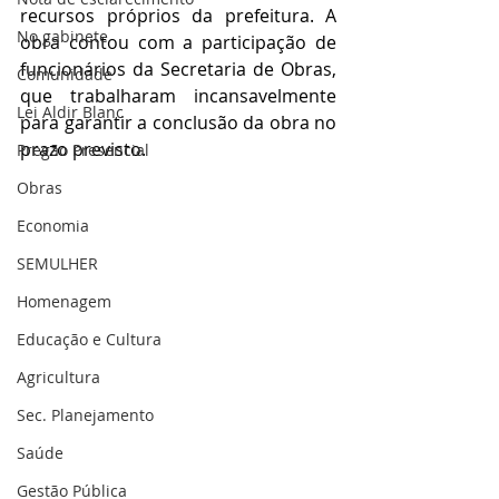
recursos próprios da prefeitura. A 
No gabinete
obra contou com a participação de 
funcionários da Secretaria de Obras, 
Comunidade
que trabalharam incansavelmente 
Lei Aldir Blanc
para garantir a conclusão da obra no 
prazo previsto.
Pregão Presencial
Obras
Economia
SEMULHER
Homenagem
Educação e Cultura
Agricultura
Sec. Planejamento
Saúde
Gestão Pública