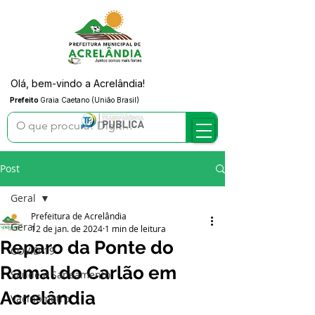
Olá, bem-vindo a Acrelândia!
Prefeito
Graia Caetano (União Brasil)
Post
Geral
Prefeitura de Acrelândia
Geral
12 de jan. de 2024
1 min de leitura
Reparo da Ponte do
COVID-19
Ramal do Carlão em
Saúde e Saneamento
Acrelândia
Vacinômetro