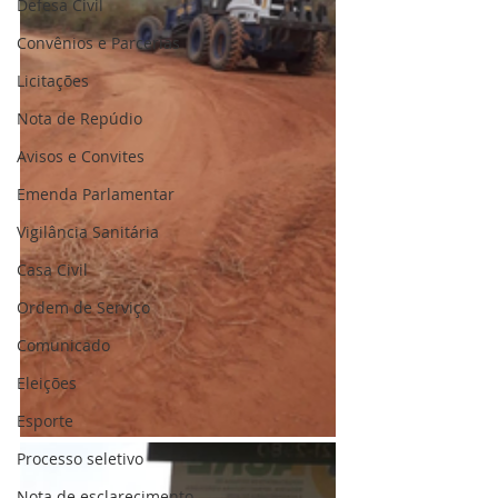
Defesa Civil
Convênios e Parcerias
Licitações
Nota de Repúdio
Avisos e Convites
Emenda Parlamentar
Vigilância Sanitária
Casa Civil
Ordem de Serviço
Comunicado
Eleições
Esporte
Processo seletivo
Nota de esclarecimento