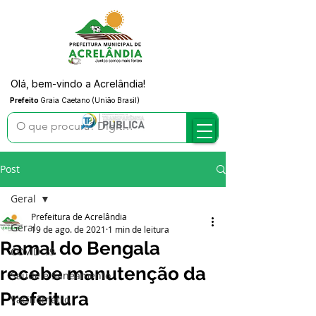
Olá, bem-vindo a Acrelândia!
Prefeito
Graia Caetano (União Brasil)
Post
Geral
Prefeitura de Acrelândia
Geral
19 de ago. de 2021
1 min de leitura
Ramal do Bengala
COVID-19
recebe manutenção da
Saúde e Saneamento
Prefeitura
Vacinômetro