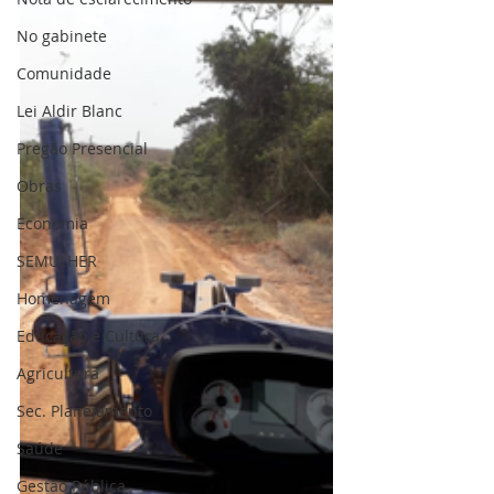
No gabinete
Comunidade
Lei Aldir Blanc
Pregão Presencial
Obras
Economia
SEMULHER
Homenagem
Educação e Cultura
Agricultura
Sec. Planejamento
Saúde
Gestão Pública