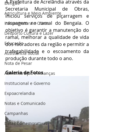
A Prefeitura de Acrelândia através da 
Dengue
Secretaria Municipal de Obras, 
Agricultura e Meio Ambiente
iniciou serviços de piçarragem e 
raspagem no ramal do Bengala. O 
Infraestrutura e Obras
objetivo é garantir a manutenção do 
Desporto Cultura e Lazer
ramal, melhorar a qualidade de vida 
Educação
dos moradores da região e permitir a 
trafegabilidade e o escoamento da 
Assistência Social
produção durante todo o ano. 
Nota de Pesar
Galeria de Fotos
Administração e Finanças
Institucional e Governo
Expoacrelandia
Notas e Comunicado
Campanhas
Datas Comemorativas