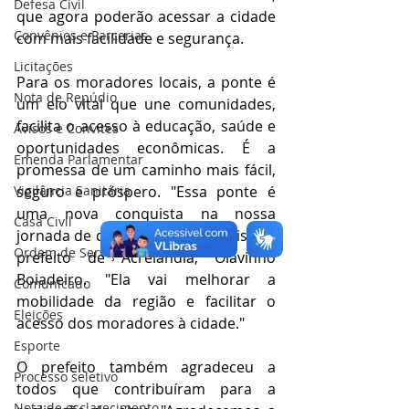
Defesa Civil
que agora poderão acessar a cidade 
Convênios e Parcerias
com mais facilidade e segurança.
Licitações
Para os moradores locais, a ponte é 
Nota de Repúdio
um elo vital que une comunidades, 
facilita o acesso à educação, saúde e 
Avisos e Convites
oportunidades econômicas. É a 
Emenda Parlamentar
promessa de um caminho mais fácil, 
seguro e próspero. "Essa ponte é 
Vigilância Sanitária
uma nova conquista na nossa 
Casa Civil
jornada de desenvolvimento", disse o 
Ordem de Serviço
prefeito de Acrelândia, Olavinho 
Boiadeiro. "Ela vai melhorar a 
Comunicado
mobilidade da região e facilitar o 
Eleições
acesso dos moradores à cidade."
Esporte
O prefeito também agradeceu a 
Processo seletivo
todos que contribuíram para a 
Nota de esclarecimento