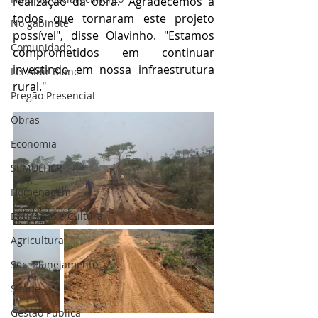
realização da obra. "Agradecemos a 
todos que tornaram este projeto 
No gabinete
possível", disse Olavinho. "Estamos 
Comunidade
comprometidos em continuar 
investindo em nossa infraestrutura 
Lei Aldir Blanc
rural."
Pregão Presencial
Obras
Economia
SEMULHER
Homenagem
Educação e Cultura
Agricultura
Sec. Planejamento
Saúde
Gestão Pública