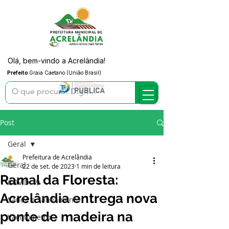
Olá, bem-vindo a Acrelândia!
Prefeito
Graia Caetano (União Brasil)
Post
Geral
Prefeitura de Acrelândia
Geral
22 de set. de 2023
1 min de leitura
Ramal da Floresta:
COVID-19
Acrelândia entrega nova
Saúde e Saneamento
ponte de madeira na
Vacinômetro