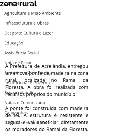
zona rural
Dengue
Agricultura e Meio Ambiente
Infraestrutura e Obras
Desporto Cultura e Lazer
Educação
Assistência Social
Nota de Pesar
A Prefeitura de Acrelândia, entregou 
uma nova ponte de madeira na zona 
Administração e Finanças
rural, localizada no Ramal da 
Institucional e Governo
Floresta. A obra foi realizada com 
Expoacrelandia
recursos próprios do município.
Notas e Comunicado
A ponte foi construída com madeira 
Campanhas
de lei. A estrutura é resistente e 
segura e vai beneficiar diretamente 
Datas Comemorativas
os moradores do Ramal da Floresta, 