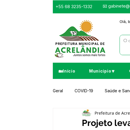
📧
gabinete@a
+55 68 3235-1332
Olá, 
🏡Início
Município🔽
Geral
COVID-19
Saúde e Sa
Prefeitura de Acr
Infraestrutura e Obras
Despor
Projeto lev