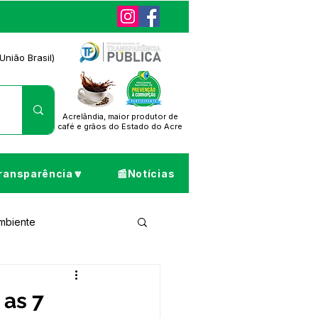
União Brasil)
Acrelândia, maior produtor de
café
e grãos do Estado do Acre
ransparência🔽
📰Notícias
Ambiente
ta de Pesar
 as 7