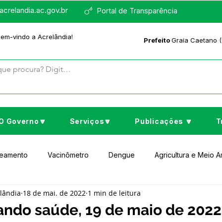
crelandia.ac.gov.br
Portal de Transparência
bem-vindo a Acrelândia!
Prefeito
Graia Caetano (
O Governo🔽
Serviços🔽
Publicações 🔽
T
neamento
Vacinômetro
Dengue
Agricultura e Meio 
elândia
18 de mai. de 2022
1 min de leitura
to Cultura e Lazer
Educação
Assistência Social
No
ando saúde, 19 de maio de 2022