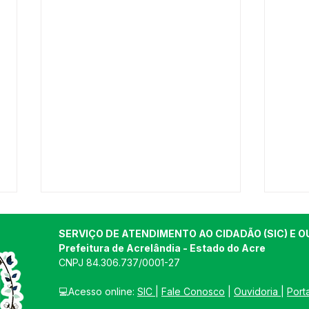
SERVIÇO DE ATENDIMENTO AO CIDADÃO (SIC) E O
Prefeitura de Acrelândia - Estado do Acre
CNPJ 
84.306.737/0001-27
💻Acesso online: 
SIC 
| 
Fale Conosco
 | 
Ouvidoria
| 
Port