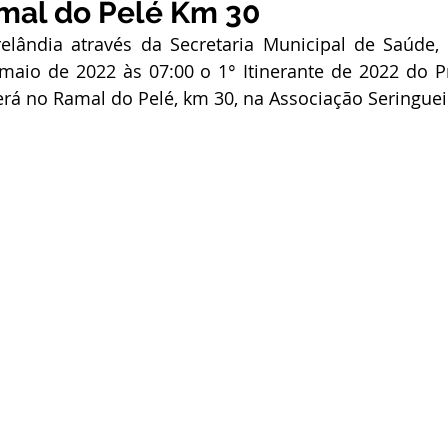
amal do Pelé Km 30
stitucional e Governo
Expoacrelandia
Notas e Comunicad
elândia através da Secretaria Municipal de Saúde, r
 maio de 2022 às 07:00 o 1° Itinerante de 2022 do P
rá no Ramal do Pelé, km 30, na Associação Seringuei
 Civil
Convênios e Parcerias
Licitações
Nota de Re
rlamentar
Vigilância Sanitária
Casa Civil
Ordem de 
sso seletivo
Nota de esclarecimento