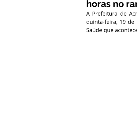
horas no r
Administração e Finanças
In
A Prefeitura de Acr
quinta-feira, 19 de
Saúde que acontece
Datas Comemorativas
Defesa
Avisos e Convites
Emenda Pa
Eleições
Esporte
Proce