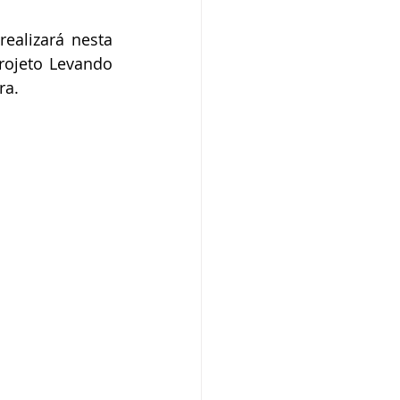
o
Campanhas
ealizará nesta 
rojeto Levando 
ra.
púdio
Serviço
Comunicado