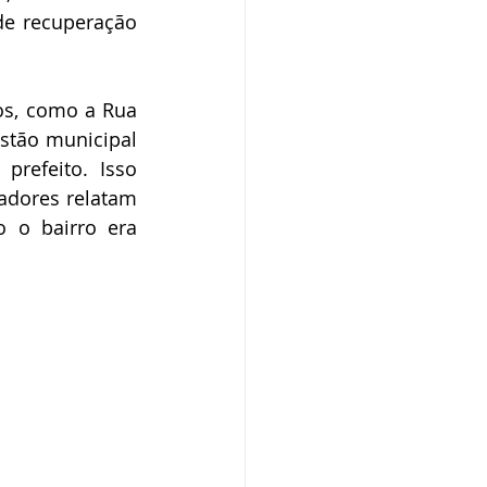
e recuperação 
os, como a Rua 
stão municipal 
refeito. Isso 
dores relatam 
 o bairro era 