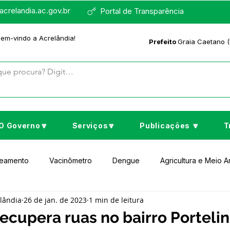
crelandia.ac.gov.br
Portal de Transparência
bem-vindo a Acrelândia!
Prefeito
Graia Caetano (
O Governo🔽
Serviços🔽
Publicações 🔽
T
neamento
Vacinômetro
Dengue
Agricultura e Meio 
elândia
26 de jan. de 2023
1 min de leitura
to Cultura e Lazer
Educação
Assistência Social
No
recupera ruas no bairro Porteli