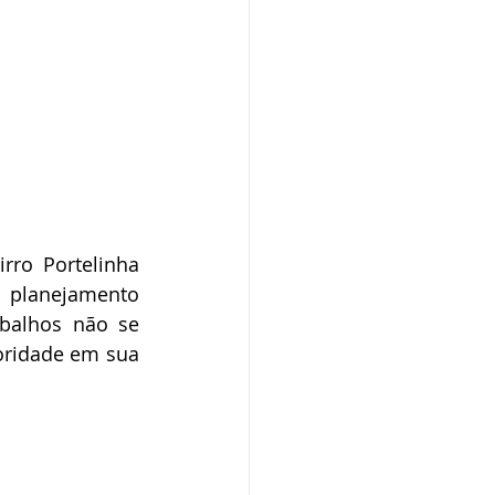
ro Portelinha 
 planejamento 
balhos não se 
oridade em sua 