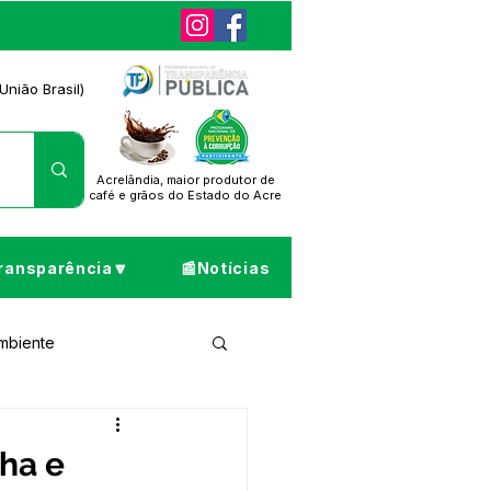
União Brasil)
Acrelândia, maior produtor de
café
e grãos do Estado do Acre
ransparência🔽
📰Notícias
Ambiente
ta de Pesar
nha e