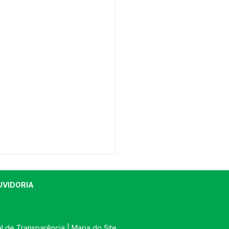
UVIDORIA
al de Transparência
 | 
Mapa do Site