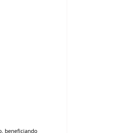
o
Campanhas
púdio
Serviço
Comunicado
, beneficiando 