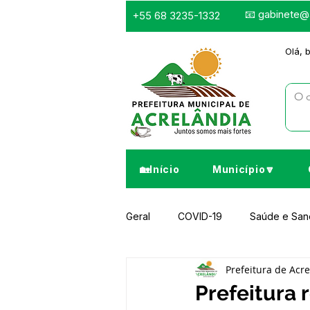
📧
gabinete@a
+55 68 3235-1332
Olá, 
🏡Início
Município🔽
Geral
COVID-19
Saúde e Sa
Prefeitura de Acr
Infraestrutura e Obras
Despor
Prefeitura 