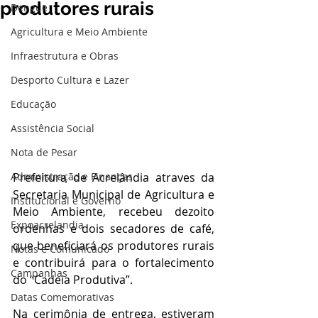
produtores rurais
Dengue
Agricultura e Meio Ambiente
Infraestrutura e Obras
Desporto Cultura e Lazer
Educação
Assistência Social
Nota de Pesar
Prefeitura de Acrelândia atraves da 
Administração e Finanças
Secretaria Municipal de Agricultura e 
Institucional e Governo
Meio Ambiente, recebeu dezoito 
Expoacrelandia
ordenhas e dois secadores de café, 
que beneficiará os produtores rurais 
Notas e Comunicado
e contribuirá para o fortalecimento 
Campanhas
do “Cadeia Produtiva”.
Datas Comemorativas
Na cerimônia de entrega, estiveram 