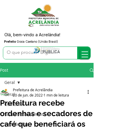
Olá, bem-vindo a Acrelândia!
Prefeito
Graia Caetano (União Brasil)
Post
Geral
Prefeitura de Acrelândia
Geral
20 de jun. de 2022
1 min de leitura
Prefeitura recebe
COVID-19
ordenhas e secadores de
Saúde e Saneamento
café que beneficiará os
Vacinômetro