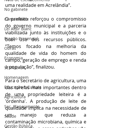
uma realidade em Acrelândia”.
No gabinete
O prefeito reforçou o compromisso 
Comunidade
do governo municipal e a parceria 
Lei Aldir Blanc
viabilizada junto às instituições e o 
Pregão Presencial
bom uso dos recursos públicos. 
“Temos focado na melhoria da 
Obras
qualidade de vida do homem do 
Economia
campo, geração de emprego e renda 
à população”, finalizou.
SEMULHER
Homenagem
Para o secretário de agricultura, uma 
das tarefas mais importantes dentro 
Educação e Cultura
de uma propriedade leiteira é a 
Agricultura
'ordenha'. A produção de leite de 
Sec. Planejamento
qualidade implica na necessidade de 
um manejo que reduza a 
Saúde
contaminação microbiana, química e 
Gestão Pública