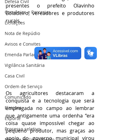
Defesa Civil
presentes o prefeito Olavinho 
Convênios e Parcerias
Boiadeiro, vereadores e produtores 
rurais.
Licitações
Nota de Repúdio
Avisos e Convites
Emenda Parlamentar
Vigilância Sanitária
Casa Civil
Ordem de Serviço
Os agricultores destacaram a 
Comunicado
conquista e a tecnologia que será 
empregada no campo ao lembrar 
Eleições
que antigamente uma ordenha “era 
Esporte
coisa quase impossível chegar ao 
Processo seletivo
pequeno produtor, mas graças ao 
apoio do governo municipal virou 
Nota de esclarecimento