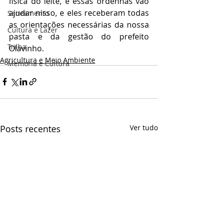
física do leite, e essas ordenhas vão 
ajudar nisso, e eles receberam todas 
Saneamento
as orientações necessárias da nossa 
Cultura e Lazer
pasta e da gestão do prefeito 
Trilha
Olavinho.
Agricultura e Meio Ambiente
Memória e Cultura
Posts recentes
Ver tudo