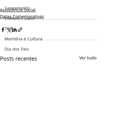
Saneamento
Assistência Social
Datas Comemorativas
Cultura e Lazer
Trilha
Memória e Cultura
Dia dos Pais
Posts recentes
Ver tudo