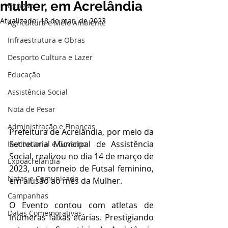
mulher, em Acrelândia
Dengue
Atualizado:
18 de mar. de 2023
Agricultura e Meio Ambiente
Infraestrutura e Obras
Desporto Cultura e Lazer
Educação
Assistência Social
Nota de Pesar
Administração e Finanças
Prefeitura de Acrelândia, por meio da 
Secretaria Municipal de Assistência 
Institucional e Governo
Social, realizou no dia 14 de março de 
Expoacrelandia
2023, um torneio de Futsal feminino, 
Notas e Comunicado
em alusão ao mês da Mulher.
Campanhas
O Evento contou com atletas de 
Datas Comemorativas
inúmeras faixas etárias. Prestigiando 