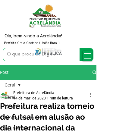
Olá, bem-vindo a Acrelândia!
Prefeito
Graia Caetano (União Brasil)
Post
Geral
Prefeitura de Acrelândia
Geral
14 de mar. de 2023
1 min de leitura
Prefeitura realiza torneio
COVID-19
de futsal em alusão ao
Saúde e Saneamento
dia internacional da
Vacinômetro