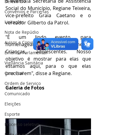
o evento a Secretária de Assistência 
Defesa Civil
Social do Município, Regiane Teixeira, 
Convênios e Parcerias
vice-prefeito Graia Caetano e o 
Licitações
vereador Gilberto da Patrol.
Nota de Repúdio
"É um lindo evento, para 
Avisos e Convites
homenagear nossas mulheres. 
Crianças, adolescentes. Nosso 
Emenda Parlamentar
objetivo é mostrar para elas que 
Vigilância Sanitária
estamos aqui, para o que elas 
precisarem", disse a Regiane.
Casa Civil
Ordem de Serviço
Galeria de Fotos
Comunicado
Eleições
Esporte
Processo seletivo
Nota de esclarecimento