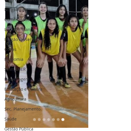
No gabinete
Comunidade
Lei Aldir Blanc
Pregão Presencial
Obras
Economia
SEMULHER
Homenagem
Educação e Cultura
Agricultura
Sec. Planejamento
Saúde
Gestão Pública