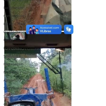
No gabinete
Comunidade
Lei Aldir Blanc
Pregão Presencial
Obras
Economia
SEMULHER
Homenagem
Educação e Cultura
Agricultura
Sec. Planejamento
Saúde
Gestão Pública