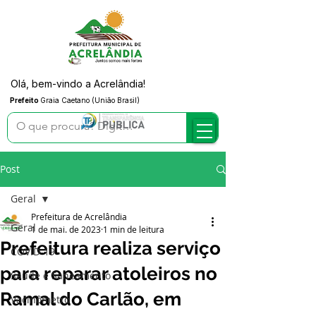
Olá, bem-vindo a Acrelândia!
Prefeito
Graia Caetano (União Brasil)
Post
Geral
Prefeitura de Acrelândia
Geral
1 de mai. de 2023
1 min de leitura
Prefeitura realiza serviço
COVID-19
para reparar atoleiros no
Saúde e Saneamento
Ramal do Carlão, em
Vacinômetro