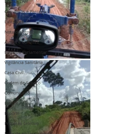
Defesa Civil
Convênios e Parcerias
Licitações
Nota de Repúdio
Avisos e Convites
Emenda Parlamentar
Vigilância Sanitária
Casa Civil
Ordem de Serviço
Comunicado
Eleições
Esporte
Processo seletivo
Nota de esclarecimento