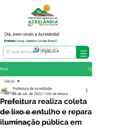
Olá, bem-vindo a Acrelândia!
Prefeito
Graia Caetano (União Brasil)
Post
Geral
Prefeitura de Acrelândia
Geral
26 de set. de 2022
1 min de leitura
Prefeitura realiza coleta
COVID-19
de lixo e entulho e repara
Saúde e Saneamento
iluminação pública em
Vacinômetro