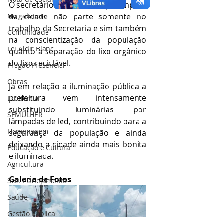
O secretário frisou ainda que limpeza 
No gabinete
da cidade não parte somente no 
trabalho da Secretaria e sim também 
Comunidade
na conscientização da população 
Lei Aldir Blanc
quanto a separação do lixo orgânico 
do lixo reciclável.
Pregão Presencial
Obras
Já em relação a iluminação pública a 
prefeitura vem intensamente 
Economia
substituindo luminárias por 
SEMULHER
lâmpadas de led, contribuindo para a 
Homenagem
segurança da população e ainda 
deixando a cidade ainda mais bonita 
Educação e Cultura
e iluminada.
Agricultura
Galeria de Fotos
Sec. Planejamento
Saúde
Gestão Pública