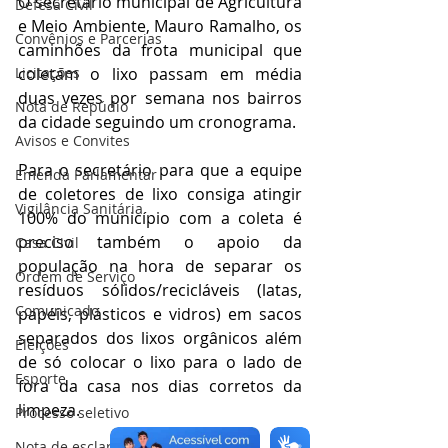
O secretário municipal de Agricultura 
Defesa Civil
e Meio Ambiente, Mauro Ramalho, os 
Convênios e Parcerias
caminhões da frota municipal que 
Licitações
coletam o lixo passam em média 
duas vezes por semana nos bairros 
Nota de Repúdio
da cidade seguindo um cronograma.
Avisos e Convites
Para o secretário para que a equipe 
Emenda Parlamentar
de coletores de lixo consiga atingir 
Vigilância Sanitária
100% do município com a coleta é 
preciso também o apoio da 
Casa Civil
população na hora de separar os 
Ordem de Serviço
resíduos sólidos/recicláveis (latas, 
Comunicado
papéis, plásticos e vidros) em sacos 
separados dos lixos orgânicos além 
Eleições
de só colocar o lixo para o lado de 
Esporte
fora da casa nos dias corretos da 
limpeza.
Processo seletivo
Nota de esclarecimento