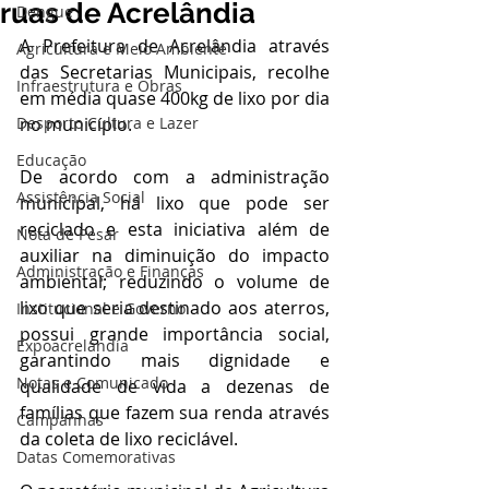
ruas de Acrelândia
Dengue
A Prefeitura de Acrelândia através 
Agricultura e Meio Ambiente
das Secretarias Municipais, recolhe 
Infraestrutura e Obras
em média quase 400kg de lixo por dia 
Desporto Cultura e Lazer
no município. 
Educação
De acordo com a administração 
Assistência Social
municipal, há lixo que pode ser 
reciclado e esta iniciativa além de 
Nota de Pesar
auxiliar na diminuição do impacto 
Administração e Finanças
ambiental; reduzindo o volume de 
lixo que seria destinado aos aterros, 
Institucional e Governo
possui grande importância social, 
Expoacrelandia
garantindo mais dignidade e 
Notas e Comunicado
qualidade de vida a dezenas de 
famílias que fazem sua renda através 
Campanhas
da coleta de lixo reciclável.
Datas Comemorativas