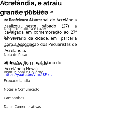
Acrelândia, e atraiu
Dengue
grande público
Agricultura e Meio Ambiente
A Prefeitura Municipal de Acrelândia 
Infraestrutura e Obras
realizou neste sábado (27) a 
Desporto Cultura e Lazer
cavalgada em comemoração ao 27º 
Educação
aniversário da cidade, em  parceria 
com a Associação dos Pecuaristas de 
Assistência Social
Acrelândia. 
Nota de Pesar
Vídeo
 (cedido por Adriano do 
Administração e Finanças
Acrelândia News)
Institucional e Governo
https://youtu.be/V-nx18FIz-c
Expoacrelandia
Notas e Comunicado
Campanhas
Datas Comemorativas