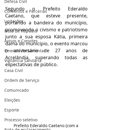
Defesa Civil
Segundo o Prefeito Ederaldo 
Convênios e Parcerias
Caetano, que esteve presente, 
Licitações
portando a bandeira do município, 
promovendo o civismo e patriotismo 
Nota de Repúdio
junto a sua esposa Kátia, primeira 
Avisos e Convites
dama do município, o evento marcou 
o aniversário de 27 anos de 
Emenda Parlamentar
Acrelândia, superando todas as 
Vigilância Sanitária
expectativas de público.
Casa Civil
Ordem de Serviço
Comunicado
Eleições
Esporte
Processo seletivo
Prefeito Ederaldo Caetano (com a 
Nota de esclarecimento