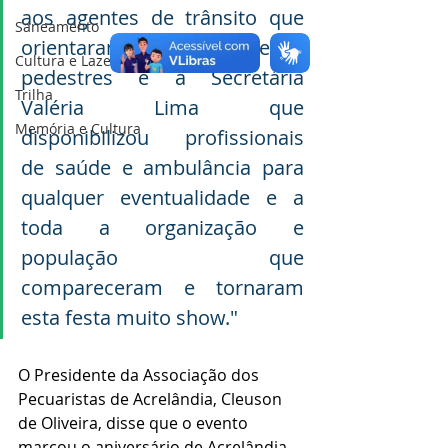
aos agentes de trânsito que 
Saneamento
orientaram os condutores e 
Cultura e Lazer
pedestres e a Secretária 
Trilha
Valéria Lima que 
Memória e Cultura
disponibilizou  profissionais 
de saúde e ambulância para 
qualquer eventualidade e a 
toda a organização e 
população que 
compareceram e tornaram 
esta festa muito show."
O Presidente da Associação dos 
Pecuaristas de Acrelândia, Cleuson 
de Oliveira, disse que o evento 
marcou o aniversário de Acrelândia.