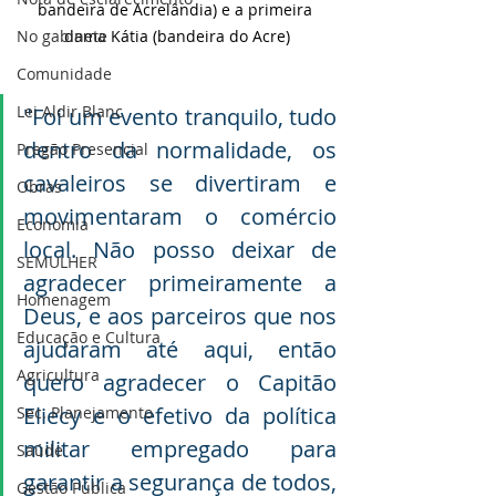
bandeira de Acrelândia) e a primeira 
No gabinete
dama Kátia (bandeira do Acre)
Comunidade
Lei Aldir Blanc
"Foi um evento tranquilo, tudo 
dentro da normalidade, os 
Pregão Presencial
cavaleiros se divertiram e 
Obras
movimentaram o comércio 
Economia
local. Não posso deixar de 
SEMULHER
agradecer primeiramente a 
Homenagem
Deus, e aos parceiros que nos 
Educação e Cultura
ajudaram até aqui, então 
Agricultura
quero agradecer o Capitão 
Eliecy e o efetivo da política 
Sec. Planejamento
militar empregado para 
Saúde
garantir a segurança de todos, 
Gestão Pública