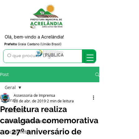
Olá, bem-vindo a Acrelândia!
Prefeito
Graia Caetano (União Brasil)
Post
Geral
Assessoria de Imprensa
Geral
28 de abr. de 2019
2 min de leitura
Prefeitura realiza
COVID-19
cavalgada comemorativa
Saúde e Saneamento
ao 27º aniversário de
Vacinômetro