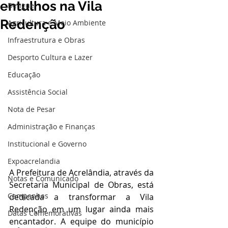
entulhos na Vila
Dengue
Redenção
Agricultura e Meio Ambiente
Infraestrutura e Obras
Desporto Cultura e Lazer
Educação
Assistência Social
Nota de Pesar
Administração e Finanças
Institucional e Governo
Expoacrelandia
A Prefeitura de Acrelândia, através da 
Notas e Comunicado
Secretaria Municipal de Obras, está 
Campanhas
dedicada a transformar a Vila 
Redenção em um lugar ainda mais 
Datas Comemorativas
encantador. A equipe do município 