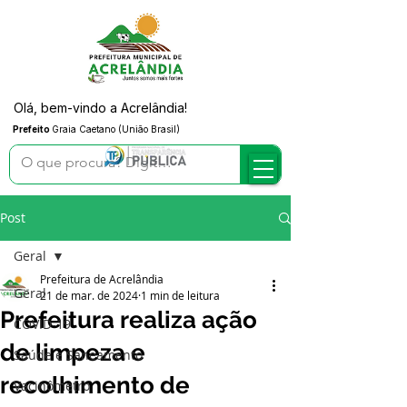
Olá, bem-vindo a Acrelândia!
Prefeito
Graia Caetano (União Brasil)
Post
Geral
Prefeitura de Acrelândia
Geral
21 de mar. de 2024
1 min de leitura
Prefeitura realiza ação
COVID-19
de limpeza e
Saúde e Saneamento
recolhimento de
Vacinômetro