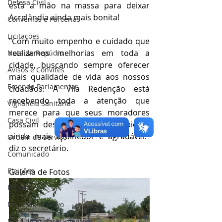
Defesa Civil
está a mão na massa para deixar 
Acrelândia ainda mais bonita! 
Convênios e Parcerias
Licitações
"Com muito empenho e cuidado que 
realizamos melhorias em toda a 
Nota de Repúdio
cidade, buscando sempre oferecer 
Avisos e Convites
mais qualidade de vida aos nossos 
Emenda Parlamentar
cidadãos. A Vila Redenção está 
recebendo toda a atenção que 
Vigilância Sanitária
merece para que seus moradores 
Casa Civil
possam desfrutar de um ambiente 
ainda mais acolhedor e agradável." 
Ordem de Serviço
diz o secretário.
Comunicado
Eleições
Galeria de Fotos
Esporte
Processo seletivo
Nota de esclarecimento