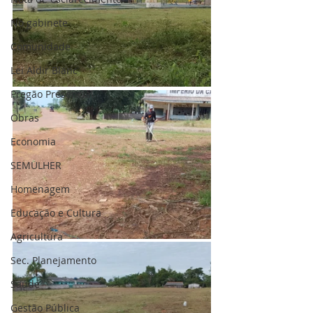
No gabinete
Comunidade
Lei Aldir Blanc
Pregão Presencial
Obras
Economia
SEMULHER
Homenagem
Educação e Cultura
Agricultura
Sec. Planejamento
Saúde
Gestão Pública