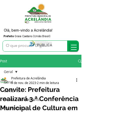
Olá, bem-vindo a Acrelândia!
Prefeito
Graia Caetano (União Brasil)
Post
Geral
Prefeitura de Acrelândia
Geral
9 de nov. de 2023
2 min de leitura
Convite: Prefeitura
COVID-19
realizará 3.ª Conferência
Saúde e Saneamento
Municipal de Cultura em
Vacinômetro