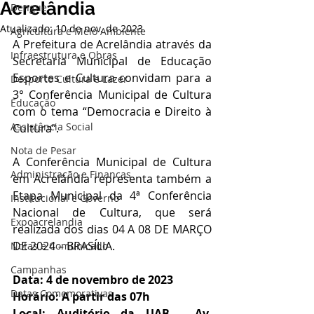
Acrelândia
Dengue
Atualizado:
10 de nov. de 2023
Agricultura e Meio Ambiente
A Prefeitura de Acrelândia através da 
Infraestrutura e Obras
Secretaria Municipal de Educação 
Esportes e Cultura convidam para a 
Desporto Cultura e Lazer
3° Conferência Municipal de Cultura 
Educação
com o tema “Democracia e Direito à 
Assistência Social
Cultura”.
Nota de Pesar
A Conferência Municipal de Cultura 
Administração e Finanças
em Acrelândia representa também a 
Etapa Municipal da 4ª Conferência 
Institucional e Governo
Nacional de Cultura, que será 
Expoacrelandia
realizada dos dias 04 A 08 DE MARÇO 
DE 2024 – BRASÍLIA.
Notas e Comunicado
Campanhas
Data: 4 de novembro de 2023
Datas Comemorativas
Horário: A partir das 07h
Local: Auditório da UAB - Av. 