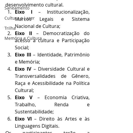
desenvolvimento cultural.
Saneamento
Eixo I
 – Institucionalização, 
Cultura e Lazer
Marcos Legais e Sistema 
Nacional de Cultura;
Trilha
Eixo II 
– Democratização do 
Memória e Cultura
acesso à cultura e Participação 
Social;
Eixo III 
– Identidade, Patrimônio 
e Memória;
Eixo IV
 – Diversidade Cultural e 
Transversalidades de Gênero, 
Raça e Acessibilidade na Política 
Cultural;
Eixo V
 – Economia Criativa, 
Trabalho, Renda e 
Sustentabilidade;
Eixo VI
 – Direito às Artes e às 
Linguagens Digitais.
Os participantes terão a 