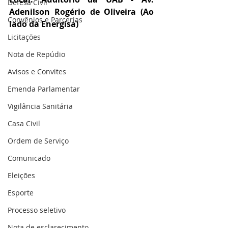
Defesa Civil
Adenilson Rogério de Oliveira (Ao 
Convênios e Parcerias
lado da Energisa)
Licitações
Nota de Repúdio
Avisos e Convites
Emenda Parlamentar
Vigilância Sanitária
Casa Civil
Ordem de Serviço
Comunicado
Eleições
Esporte
Processo seletivo
Nota de esclarecimento