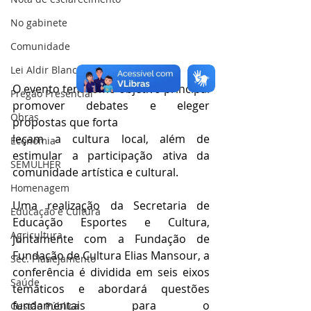
No gabinete
Comunidade
Lei Aldir Blanc
O evento tem como objetivo principal 
Pregão Presencial
promover debates e eleger 
Obras
propostas que forta
leçam a cultura local, além de 
Economia
estimular a participação ativa da 
SEMULHER
comunidade artística e cultural.
Homenagem
Uma realização da Secretaria de 
Educação e Cultura
Educação Esportes e Cultura, 
Agricultura
juntamente com a Fundação de 
Fundação de Cultura Elias Mansour, a 
Sec. Planejamento
conferência é dividida em seis eixos 
Saúde
temáticos e abordará questões 
fundamentais para o 
Gestão Pública