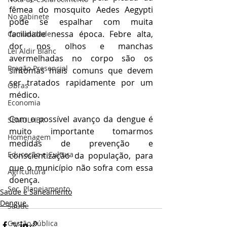
fêmea do mosquito Aedes Aegypti 
No gabinete
pode se espalhar com muita 
facilidade nessa época. Febre alta, 
Comunidade
dor nos olhos e manchas 
Lei Aldir Blanc
avermelhadas no corpo são os 
Pregão Presencial
sintomas mais comuns que devem 
ser tratados rapidamente por um 
Obras
médico.
Economia
Com o possível avanço da dengue é 
SEMULHER
muito importante tomarmos 
Homenagem
medidas de prevenção e 
Educação e Cultura
conscientização da população, para 
que o município não sofra com essa 
Agricultura
doença.
Sec. Planejamento
Saúde e Saneamento
Dengue
Saúde
Gestão Pública