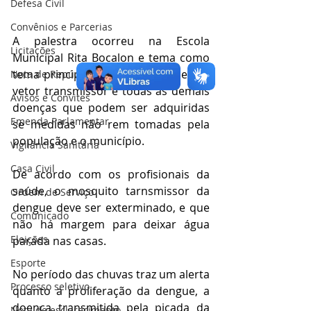
Defesa Civil
Convênios e Parcerias
A palestra ocorreu na Escola 
Licitações
Municipal Rita Bocalon e tema como 
tema principal falar da dengue e seu 
Nota de Repúdio
vetor transmissor e todas as demais 
Avisos e Convites
doenças que podem ser adquiridas 
Emenda Parlamentar
se medidas não rem tomadas pela 
população e o município.
Vigilância Sanitária
Casa Civil
De acordo com os profisionais da 
saúde, o mosquito tarnsmissor da 
Ordem de Serviço
dengue deve ser exterminado, e que 
Comunicado
não há margem para deixar água 
Eleições
parada nas casas. 
Esporte
No período das chuvas traz um alerta 
Processo seletivo
quanto a proliferação da dengue, a 
doença transmitida pela picada da 
Nota de esclarecimento