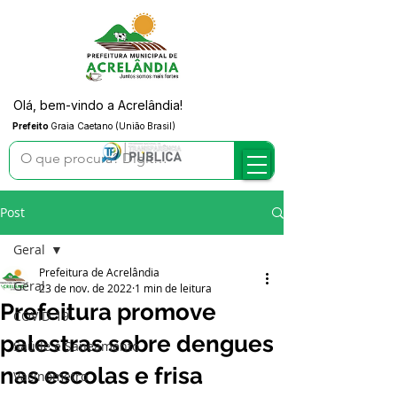
Olá, bem-vindo a Acrelândia!
Prefeito
Graia Caetano (União Brasil)
Post
Geral
Prefeitura de Acrelândia
Geral
23 de nov. de 2022
1 min de leitura
Prefeitura promove
COVID-19
palestras sobre dengues
Saúde e Saneamento
nas escolas e frisa
Vacinômetro