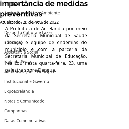
importância de medidas
Dengue
preventivas
Agricultura e Meio Ambiente
Atualizado:
25 de nov. de 2022
Infraestrutura e Obras
A Prefeitura de Acrelândia por meio 
Desporto Cultura e Lazer
da Secretaria Municipal de Saúde 
(Semsa) e equipe de endemias do 
Educação
município e com a parceria da 
Assistência Social
Secretaria Municipal de Educação, 
Nota de Pesar
realizou nesta quarta-feira, 23, uma 
palestra sobre Dengue.
Administração e Finanças
Institucional e Governo
Expoacrelandia
Notas e Comunicado
Campanhas
Datas Comemorativas