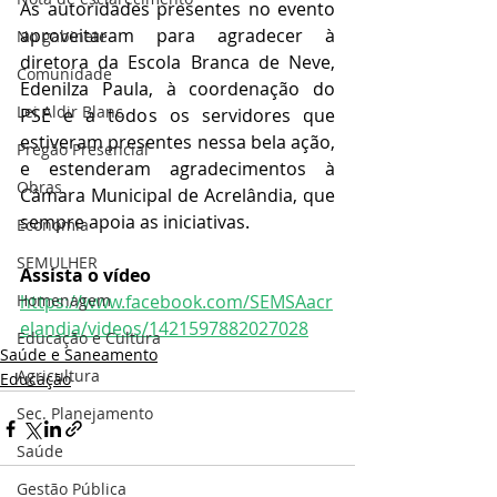
As autoridades presentes no evento 
aproveitaram para agradecer à 
No gabinete
diretora da Escola Branca de Neve, 
Comunidade
Edenilza Paula, à coordenação do 
Lei Aldir Blanc
PSE e a todos os servidores que 
estiveram presentes nessa bela ação, 
Pregão Presencial
e estenderam agradecimentos à 
Obras
Câmara Municipal de Acrelândia, que 
sempre apoia as iniciativas. 
Economia
SEMULHER
Assista o vídeo
Homenagem
https://www.facebook.com/SEMSAacr
elandia/videos/1421597882027028
Educação e Cultura
Saúde e Saneamento
Agricultura
Educação
Sec. Planejamento
Saúde
Gestão Pública