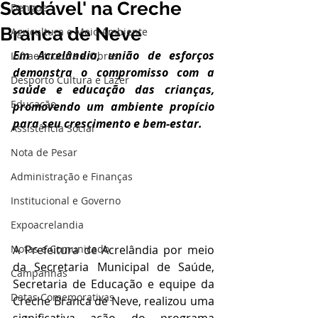
Saudável' na Creche
Dengue
Branca de Neve
Agricultura e Meio Ambiente
Em Acrelândia, união de esforços 
Infraestrutura e Obras
demonstra o compromisso com a 
Desporto Cultura e Lazer
saúde e educação das crianças, 
Educação
promovendo um ambiente propício 
para seu crescimento e bem-estar.
Assistência Social
Nota de Pesar
Administração e Finanças
Institucional e Governo
Expoacrelandia
Notas e Comunicado
A Prefeitura de Acrelândia por meio 
da Secretaria Municipal de Saúde, 
Campanhas
Secretaria de Educação e equipe da 
Datas Comemorativas
Creche Branca de Neve, realizou uma 