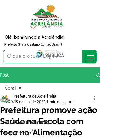
Olá, bem-vindo a Acrelândia!
Prefeito
Graia Caetano (União Brasil)
Post
Geral
Prefeitura de Acrelândia
Geral
15 de jun. de 2023
1 min de leitura
Prefeitura promove ação
COVID-19
Saúde na Escola com
Saúde e Saneamento
foco na 'Alimentação
Vacinômetro