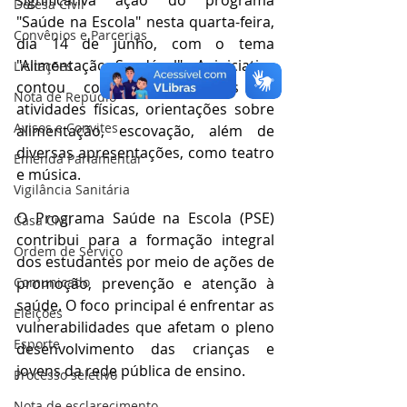
significativa ação do programa 
Defesa Civil
"Saúde na Escola" nesta quarta-feira, 
Convênios e Parcerias
dia 14 de junho, com o tema 
"Alimentação Saudável". A iniciativa 
Licitações
contou com demonstrações de 
Nota de Repúdio
atividades físicas, orientações sobre 
Avisos e Convites
alimentação, escovação, além de 
diversas apresentações, como teatro 
Emenda Parlamentar
e música.
Vigilância Sanitária
O Programa Saúde na Escola (PSE) 
Casa Civil
contribui para a formação integral 
Ordem de Serviço
dos estudantes por meio de ações de 
Comunicado
promoção, prevenção e atenção à 
saúde. O foco principal é enfrentar as 
Eleições
vulnerabilidades que afetam o pleno 
Esporte
desenvolvimento das crianças e 
jovens da rede pública de ensino.
Processo seletivo
Nota de esclarecimento